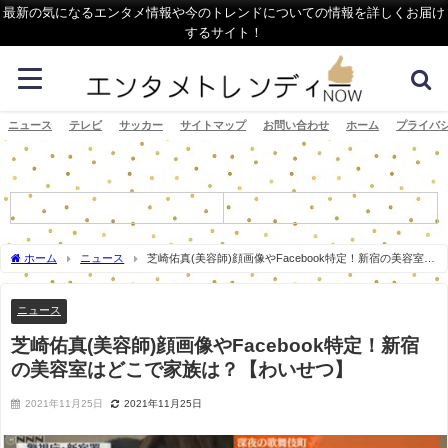
最新の気になるエンタメ情報や今のトレンドについての情報を詳しくお届け
するサイト！
ニュース
テレビ
サッカー
サイトマップ
お問い合わせ
ホーム
プライバ
ホーム
ニュース
芝崎佑真(美容師)顔画像やFacebook特定！新宿の美容室は
どこで家族は？【わいせつ】
ニュース
芝崎佑真(美容師)顔画像やFacebook特定！新宿
の美容室はどこで家族は？【わいせつ】
2021年11月25日
2021年11月25日