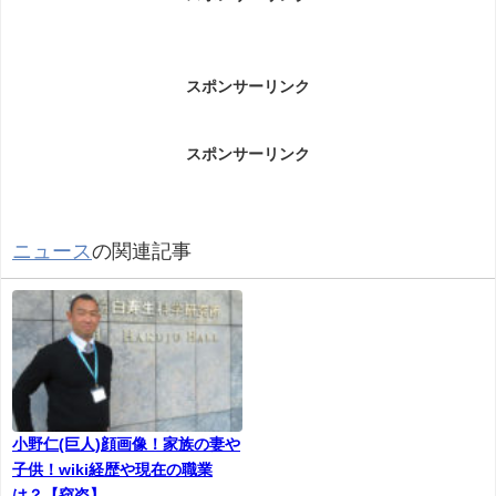
芝崎佑真容疑者事件についてです。
スポンサーリンク
東京・歌舞伎町の地下街で、帰宅途中の女性にわい
せつな行為をしたとして、２４歳の美容師の男が逮
スポンサーリンク
捕されました。男はナンパを断られ犯行に及んだと
みられています。
ニュース
の関連記事
警視庁によりますと、新宿区の美容室に勤める美容
師の芝崎佑真容疑者は今年４月、歌舞伎町の地下街
で、深夜に帰宅途中だった２０代の女性の胸を触る
などした疑いが持たれています。
芝崎容疑者は路上でナンパ目的で女性に声をかけま
したが、断られると、女性の手をつかみながら執よ
小野仁(巨人)顔画像！家族の妻や
うにつきまとって地下街で犯行に及び、さらに、そ
子供！wiki経歴や現在の職業
の後も逃げる女性を追いかけて抱きつくなどしたと
は？【窃盗】