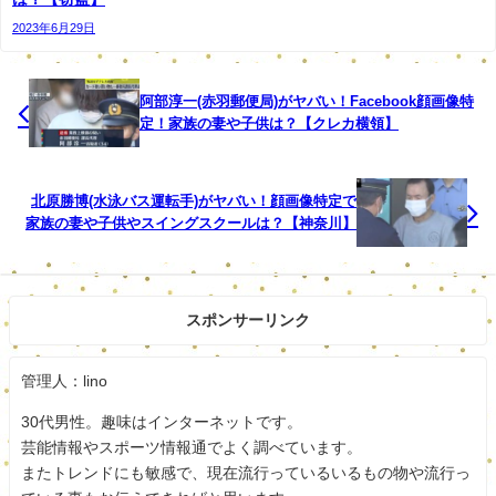
2023年6月29日
みられています。
防犯カメラの捜査などから関与が浮上したもので、
阿部淳一(赤羽郵便局)がヤバい！Facebook顔画像特
調べに対し、芝崎容疑者は「覚えていません」と容
定！家族の妻や子供は？【クレカ横領】
疑を否認しているということです。
北原勝博(水泳バス運転手)がヤバい！顔画像特定で
家族の妻や子供やスイングスクールは？【神奈川】
まずは逮捕されてよかったです。
容疑を否認しているということですがしっかり認めて反省
してほしいですね。
女性にとっては本当にいい迷惑ですね。
スポンサーリンク
余罪もあるかもしれないので今後の警察の捜査に注目で
管理人：lino
す。
30代男性。趣味はインターネットです。
スポンサードリンク
芸能情報やスポーツ情報通でよく調べています。
またトレンドにも敏感で、現在流行っているいるもの物や流行っ