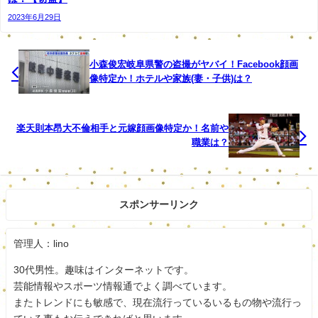
いろご注意を頂いた」とも言及した。
2023年6月29日
森氏は２月、日本オリンピック委員会（ＪＯＣ）
臨時評議員会で「女性がたくさん入っている理事会
は時間がかかる」と発言した。その後撤回したが、
小森俊宏岐阜県警の盗撮がヤバイ！Facebook顔画
国内外の非難がやまず、組織委会長を辞任。後任に
像特定か！ホテルや家族(妻・子供)は？
橋本聖子前五輪相が選出された。
楽天則本昂大不倫相手と元嫁顔画像特定か！名前や
職業は？
森喜朗元首相は性蔑視発言で東京五輪・パラリンピック組
織委員会会長を2月に辞めたばかりなのに本当に懲りないで
すね。
スポンサーリンク
というか反省していないし悪いと思っていないんでしょう
ね。
管理人：lino
もう、あきれるばかりですね。
30代男性。趣味はインターネットです。
またかなり炎上しそうですね。
芸能情報やスポーツ情報通でよく調べています。
スポンサードリンク
またトレンドにも敏感で、現在流行っているいるもの物や流行っ