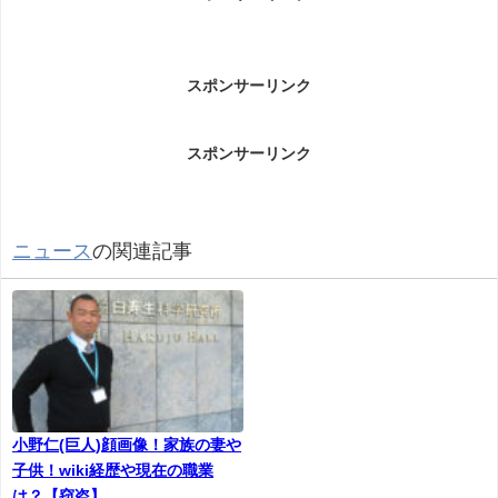
ついて
森氏が「女性と言うには年」発言！についてです。
スポンサーリンク
スポンサーリンク
森喜朗元首相は２６日夜、東京都内で開かれた河村
建夫元官房長官のパーティーで、衆院議員会館の河
村氏事務所にいるベテラン女性秘書に触れ「河村さ
んの部屋に大変なおばちゃんがいる。女性と言うに
ニュース
の関連記事
は、あまりにもお年だ」と述べた。女性蔑視発言で
東京五輪・パラリンピック組織委員会会長を２月に
辞めたばかりで、批判が集まりそうだ。
森氏は女性秘書に関し、河村氏よりも古くから議
員会館で働いていると紹介。「私が河村さんの所を
通ると、その女性が外を見ていて『森さん、ちょっ
小野仁(巨人)顔画像！家族の妻や
といらっしゃい』と呼ばれて、ああだこうだといろ
子供！wiki経歴や現在の職業
は？【窃盗】