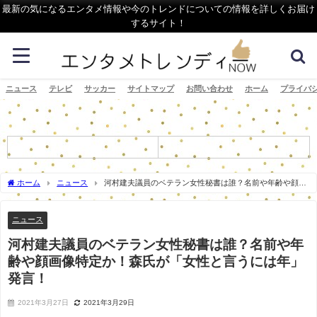
最新の気になるエンタメ情報や今のトレンドについての情報を詳しくお届け
するサイト！
ニュース
テレビ
サッカー
サイトマップ
お問い合わせ
ホーム
プライバ
ホーム
ニュース
河村建夫議員のベテラン女性秘書は誰？名前や年齢や顔画
像特定か！森氏が「女性と言うには年」発言！
ニュース
河村建夫議員のベテラン女性秘書は誰？名前や年
齢や顔画像特定か！森氏が「女性と言うには年」
発言！
2021年3月27日
2021年3月29日