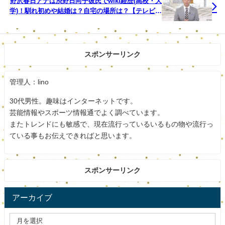
野沢春日アナは渋野日向子彼氏でwiki経歴(高校・大
隠した金は、池田社長が株や投資信託で運用してい
学)！馴れ初めや結婚は？自宅の場所は？【テレビ東
京】
たほか、投資目的のマンションの購入などに充てて
いた。
池田社長は代理人弁護士を通じ、「水商売の将来へ
スポンサーリンク
の不安から利益を残しておこうと考えた。今後は適
切な申告納税をする」と説明。修正申告や本税など
管理人：lino
の納付は済ませたとしている。
30代男性。趣味はインターネットです。
芸能情報やスポーツ情報通でよく調べています。
またトレンドにも敏感で、現在流行っているいるもの物や流行っ
不安定な仕事なので将来が心配なのはわかりますが、脱税
ている事もお伝えできればと思います。
は許せない行為ですね。
しっかり反省してほしいですね。
スポンサーリンク
スポンサードリンク
アーカイブ