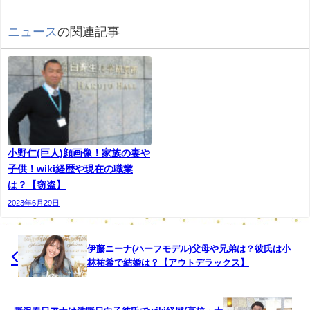
税したとして、東京国税局査察部が法人税法違反容
疑で、「ＨＹフィールド」など２社と池田幸弘社長
ニュース
の関連記事
（３８）を東京地検に告発したことが２８日、関係
者への取材で分かった。国税当局がゲイバーの経営
会社を告発するのは初とみられる。
関係者によると、池田社長は役員に指示し、現金で
受け取った売り上げの伝票などを改ざん。３万円以
上の伝票を破棄し、数千円に作り替えるなどして、
小野仁(巨人)顔画像！家族の妻や
売り上げを少なく見せ掛けていた。２社は２０１９
子供！wiki経歴や現在の職業
は？【窃盗】
年までの３年間で、計約２億６８００万円の所得を
2023年6月29日
隠し、法人税計約６４００万円を脱税した疑いが持
たれている。
池田社長は、新宿２丁目で「ＧＲＥＡＴ」や「Ｈａ
伊藤ニーナ(ハーフモデル)父母や兄弟は？彼氏は小
ｐｐｉｎｅｓｓ」など３店舗を経営。観光目的で訪
林祐希で結婚は？【アウトデラックス】
れる人なども受け入れ、業界内ではトップクラスの
営業規模だったという。