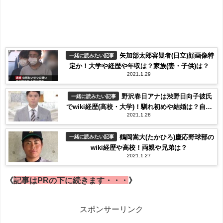
矢加部太郎容疑者(日立)顔画像特
一緒に読みたい記事
定か！大学や経歴や年収は？家族(妻・子供)は？
2021.1.29
野沢春日アナは渋野日向子彼氏
一緒に読みたい記事
でwiki経歴(高校・大学)！馴れ初めや結婚は？自宅
2021.1.28
の場所は？【テレビ東京】
鶴岡嵩大(たかひろ)慶応野球部の
一緒に読みたい記事
wiki経歴や高校！両親や兄弟は？
2021.1.27
《
記事はPRの下に続きます・・・
》
スポンサーリンク