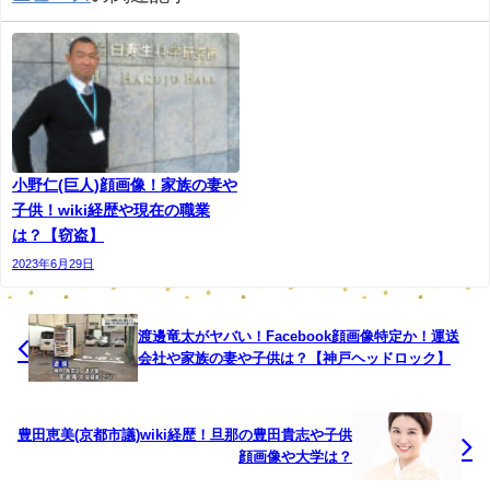
のガルガオ・メルチゼデク容疑者（29）は、21年4
月、東京・葛飾区の路上で、酒に酔って倒れていた
女性を近くの公園のトイレに連れて行き暴行を加え
た、わいせつ略取と準強制性交などの疑いがもたれ
ている。
鈴木容疑者はその後、兄の英樹容疑者（30）ら2人
小野仁(巨人)顔画像！家族の妻や
を誘って、女性を別の公園のトイレや女性宅にも連
子供！wiki経歴や現在の職業
は？【窃盗】
れ回し、さらに暴行したとみられている。防犯カメ
2023年6月29日
ラの捜査などから鈴木容疑者らが浮上した。4人は職
場の同僚で、調べに対して「同意があった」などと
容疑を否認しているという。
渡邊竜太がヤバい！Facebook顔画像特定か！運送
会社や家族の妻や子供は？【神戸ヘッドロック】
鈴木英敏容疑者・鈴木英樹容疑者は兄弟でわいせつとは信
豊田恵美(京都市議)wiki経歴！旦那の豊田貴志や子供
じられません。
顔画像や大学は？
会社も一緒で一緒にわいせつとかなり仲がいいんですめ。