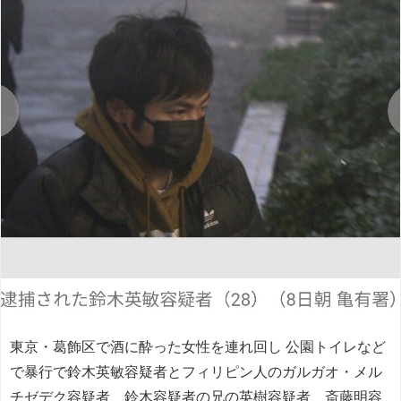
東京・葛飾区で酒に酔った女性を連れ回し 公園トイレなど
で暴行で鈴木英敏容疑者とフィリピン人のガルガオ・メル
チゼデク容疑者、鈴木容疑者の兄の英樹容疑者、斎藤明容