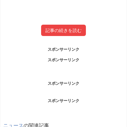
記事の続きを読む
スポンサーリンク
鈴木英敏容疑者・鈴木英樹容疑者事件
スポンサーリンク
について
鈴木英敏容疑者・鈴木英樹容疑者事件についてです。
スポンサーリンク
スポンサーリンク
酒に酔って倒れていた女性を公園のトイレなどに連
れ回し暴行を加えた疑いで男4人が逮捕された。
建設作業員の鈴木英敏容疑者（28）とフィリピン人
ニュース
の関連記事