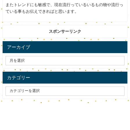
酔っぱらっていたとは言え警察官が暴行とは本当に信じら
またトレンドにも敏感で、現在流行っているいるもの物や流行っ
れません。
ている事もお伝えできればと思います。
ヤバイですね。警察官の自覚がないのでしょうか。
スポンサーリンク
しっかり反省してほしいですね。
アーカイブ
いい歳してお酒の飲みすぎはいけませんね。
スポンサードリンク
カテゴリー