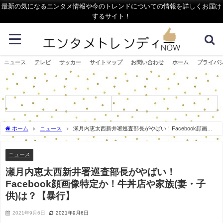
最新の気になるエンタメ情報や今のトレンドについての情報を詳しくお届け
するサイト！
ニュース
テレビ
サッカー
サイトマップ
お問い合わせ
ホーム
プライバ
ホーム
ニュース
瀬月内恵太西新井署巡査部長がやばい！Facebook顔画像
特定か！牛丼店や家族(妻・子供)は？【暴行】
ニュース
瀬月内恵太西新井署巡査部長がやばい！
Facebook顔画像特定か！牛丼店や家族(妻・子
供)は？【暴行】
2021年9月6日
2021年9月6日