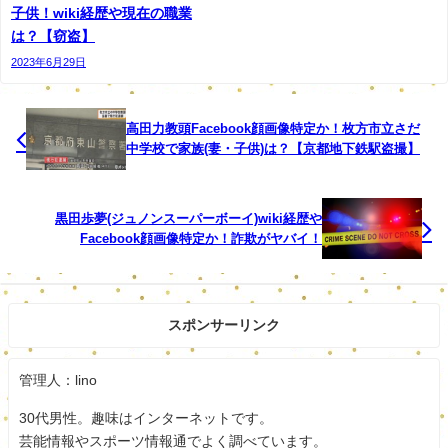
同庁によると、瀬月内容疑者は宿直を終えた後、５
子供！wiki経歴や現在の職業
は？【窃盗】
日午後１時ごろから自宅で飲酒。同日午後９時半ご
2023年6月29日
ろ、自宅から５キロほど離れた牛丼店に入店後、券
売機を蹴って外に出たため、男性店員が後を追いか
けたところ、犯行に及んだという。
高田力教頭Facebook顔画像特定か！枚方市立さだ
中学校で家族(妻・子供)は？【京都地下鉄駅盗撮】
瀬月内容疑者からは、呼気１リットル当たり０・８
８ミリグラムのアルコールが検出され、逮捕当時は
黒田歩夢(ジュノンスーパーボーイ)wiki経歴や
酩酊（めいてい）状態だったという。同庁で詳しい
Facebook顔画像特定か！詐欺がヤバイ！
状況を調べている。
警視庁の堺瑞崇（さかい・みずたか）警務部参事官
は「職員が逮捕される事態となり誠に遺憾。今後の
スポンサーリンク
捜査結果を踏まえて適切に処分したい」とコメント
管理人：lino
した。
30代男性。趣味はインターネットです。
芸能情報やスポーツ情報通でよく調べています。