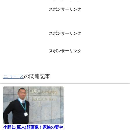
瀬月内恵太容疑者(西新井署巡査部長)
スポンサーリンク
事件について
瀬月内恵太容疑者(西新井署巡査部長)事件についてです。
スポンサーリンク
スポンサーリンク
飲食店店員を路上に投げつけたなどとして、警視庁
は暴行の疑いで同庁西新井署刑事組織犯罪対策課の
巡査部長、瀬月内（せつきない）恵太容疑者（４
２）＝東京都江戸川区東葛西＝を現行犯逮捕した。
ニュース
の関連記事
同庁によると、瀬月内容疑者は「覚えていません」
と容疑を否認している。
逮捕容疑は５日午後９時４０分ごろ、江東区内の牛
丼店前で、５０代の男性店員を路上に投げつけ、左
腹を蹴るなどの暴行を加えたとしている。
小野仁(巨人)顔画像！家族の妻や