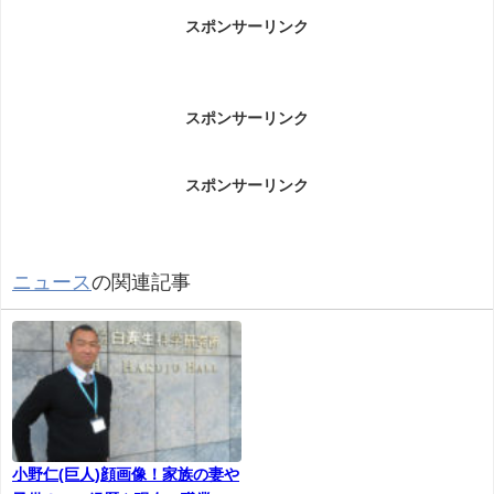
西村武雅容疑者(西村商店社長)事件に
スポンサーリンク
ついて
西村武雅容疑者事件についてです。
スポンサーリンク
スポンサーリンク
三重県玉城町で、スーパーで万引きしたうえ呼び止
めた警備員の男性にケガをさせたとして、老舗醤油
会社の社長の男が現行犯逮捕されました。
ニュース
の関連記事
警察によりますと現行犯逮捕されたのは、玉城町の
老舗醤油会社「西村商店」の社長・西村武雅容疑者
(72)です。
西村容疑者は5月31日午後4時過ぎ、玉城町内のスー
パーでヨーグルトなど食料品4点を万引きした上、声
を掛けてきた警備員の男性(64)の顔を殴るなどし、
小野仁(巨人)顔画像！家族の妻や