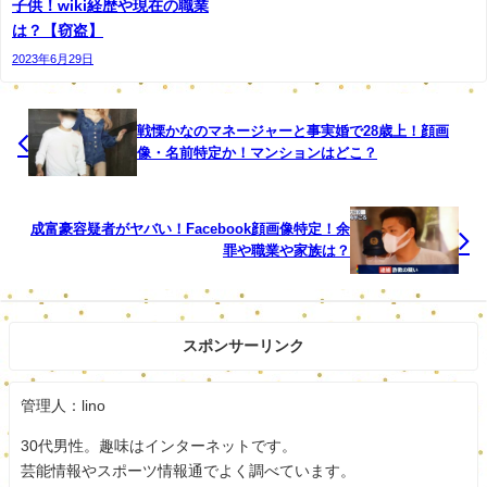
軽傷を負わせた強盗致傷の疑いです。
子供！wiki経歴や現在の職業
は？【窃盗】
通報を受け、駆け付けた警察官が西村容疑者をその
2023年6月29日
場で逮捕しました。
調べに対し西村容疑者は容疑を認め、「衝動的にこ
戦慄かなのマネージャーと事実婚で28歳上！顔画
像・名前特定か！マンションはどこ？
れくらいなら盗んでもいいと思った。警備員が強い
力でベルトを掴んできて腹が立った」などと話して
います。
成富豪容疑者がヤバい！Facebook顔画像特定！余
罪や職業や家族は？
まずは逮捕されてよかったですね。
社長という立場の人が万引きとビックリです。
スポンサーリンク
しっかり認めて反省してほしいですね。
管理人：lino
30代男性。趣味はインターネットです。
芸能情報やスポーツ情報通でよく調べています。