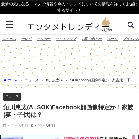
最新の気になるエンタメ情報や今のトレンドについての情報を詳しくお届け
するサイト！
ニュース
テレビ
サッカー
サイトマップ
お問い合わせ
ホーム
プライバ
ホーム
ニュース
角川恵太(ALSOK)Facebook顔画像特定か！家族(妻・子供)
は？
ニュース
角川恵太(ALSOK)Facebook顔画像特定か！家族
(妻・子供)は？
2022年1月5日
2022年1月7日