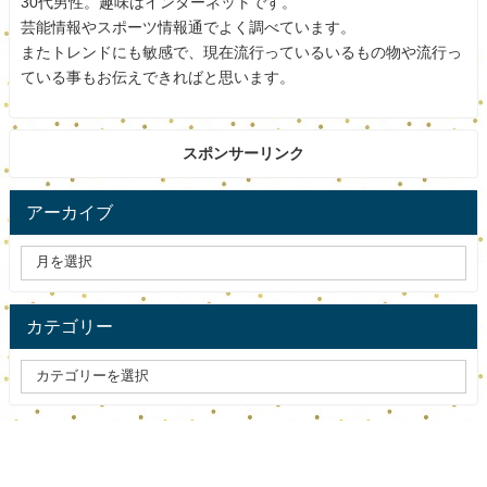
30代男性。趣味はインターネットです。
芸能情報やスポーツ情報通でよく調べています。
またトレンドにも敏感で、現在流行っているいるもの物や流行っ
ている事もお伝えできればと思います。
警備会社お社員がATMから約1億円も盗むとは信じられない
ですね。
スポンサーリンク
なんでそんなことができたのでしょうか。
アーカイブ
会社の管理責任もとわれますね。
まずは逮捕されてよかったです。
まだまだ余罪はあるかもしれませんね。
カテゴリー
今後の警察の捜査にも注目ですね。
スポンサードリンク