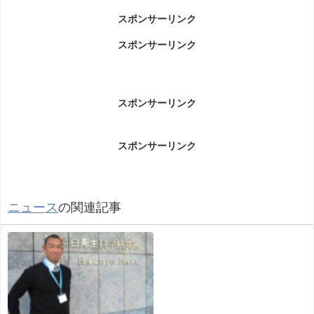
スポンサーリンク
角川恵太容疑者(ALSOK)事件について
スポンサーリンク
角川恵太容疑者(ALSOK)事件についてです。
スポンサーリンク
ATMのメンテナンス業務中に現金計約1億円を盗ん
だとして、千葉県警は5日、警備大手・綜合警備保障
スポンサーリンク
（ALSOK）の元社員で自称アルバイトの角川（かく
がわ）恵太容疑者（33）=同県市原市=を窃盗容疑で
逮捕し、発表した。容疑を認め、「競艇をするため
ニュース
の関連記事
に金が必要だった」と供述しているという。県警は
余罪があるとみて捜査している。
柏署によると、角川容疑者は昨年10月28日午前10時
10分～午後4時50分ごろ、同県内の金融機関の支店
など6カ所に設置されたATMから現金計9598万円を