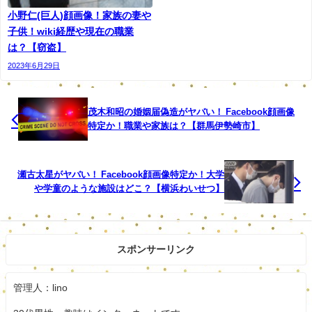
小野仁(巨人)顔画像！家族の妻や
盗んだ疑いがある。当時は県内の支社に勤務してお
子供！wiki経歴や現在の職業
り、ATMの掃除や点検などのメンテナンスを担当。1
は？【窃盗】
人で業務をしていた際に、1カ所につき800万～2千
2023年6月29日
数百万円を盗んでいたという。
ATMに不具合があり、同社が検査したところ、機械
茂木和昭の婚姻届偽造がヤバい！ Facebook顔画像
内の現金の額が不足していたことから社内調査を開
特定か！職業や家族は？【群馬伊勢崎市】
始。角川容疑者が現金を盗んだことを認めたとい
う。 同社広報部
瀬古太星がヤバい！ Facebook顔画像特定か！大学
や学童のような施設はどこ？【横浜わいせつ】
によると、社内調査を実施するとともに、警察に相
談。昨年11月、角川容疑者を懲戒解雇したという。
広報部は「関係者各位に心よりおわびを申し上げ
スポンサーリンク
る。今回の件を重く受け止め、二度と起きないよう
社員一丸となって信頼の回復や再発防止に取り組ん
管理人：lino
でいく」としている。