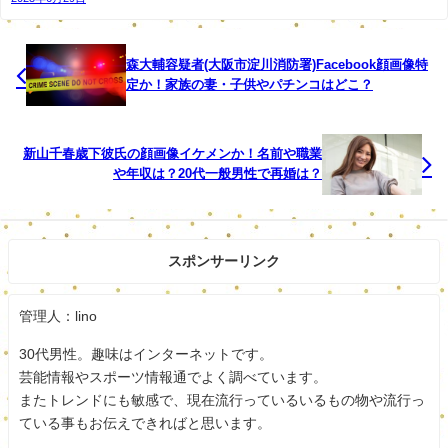
森大輔容疑者(大阪市淀川消防署)Facebook顔画像特
定か！家族の妻・子供やパチンコはどこ？
男の自宅からは女性用の下着が50点ほど見つかったという
ことで余罪もありそうですね。
新山千春歳下彼氏の顔画像イケメンか！名前や職業
や年収は？20代一般男性で再婚は？
近隣住民は迷惑だし心配だったと思います。逮捕されてよ
かったですね。
しっかり反省してほしいですね。
スポンサーリンク
スポンサードリンク
管理人：lino
30代男性。趣味はインターネットです。
芸能情報やスポーツ情報通でよく調べています。
またトレンドにも敏感で、現在流行っているいるもの物や流行っ
ている事もお伝えできればと思います。