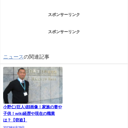
伊藤真一容疑者事件についてです。
スポンサーリンク
アパートのベランダにある洗濯機から女性用の下着
を盗んだとして32歳の男が警視庁に逮捕されまし
スポンサーリンク
た。男の自宅からは女性用の下着が50点ほど見つか
ったということです。 捜査関係者によりますと、自
称・会社員の伊藤真一容疑者は今年2月、東京・世田
ニュース
の関連記事
谷区のアパートで20代の女性が住む部屋のベランダ
に置かれた洗濯機から女性用の下着3点を盗んだ疑い
が持たれています。 道路に面したベランダを狙い犯
行に及んだとみられ、周辺の防犯カメラには伊藤容
疑者が洗濯機の中を物色する様子が映っていまし
た。 調べに対し、容疑を否認しているということで
小野仁(巨人)顔画像！家族の妻や
すが、伊藤容疑者の自宅からは女性用の下着が50点
子供！wiki経歴や現在の職業
ほど見つかっていて、警視庁は同様の犯行を繰り返
は？【窃盗】
していたとみて調べています。
2023年6月29日