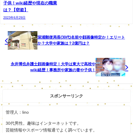
れました。 調べに対し杉本容疑者は、「間違いあ
子供！wiki経歴や現在の職業
りません」と容疑を認めています。周辺の中学校や
は？【窃盗】
大学でも杉本容疑者とみられるセーラー服姿の男が
2023年6月29日
目撃されていて、警察は盗み目的で学校への侵入を
繰り返していたとみて、余罪を追及しています。
深浦郵便局長(30代)名前や顔画像特定か！エリート
か？大学や家族は？2億円は？
まずは逮捕されてよかったですね。
永井博也弁護士顔画像特定！大学は東大で高校や
いい歳して何を考えているんでしょか。
wiki経歴！事務所や家族の妻や子供！
会社員という事で普段は真面目に働いて裏に顔があるのか
もしれませんね。
スポンサーリンク
被害になった小学生は恐怖だったと思います。
他にも余罪がありそうですね。
管理人：lino
しっかり認めて反省してほしいですね。
30代男性。趣味はインターネットです。
芸能情報やスポーツ情報通でよく調べています。