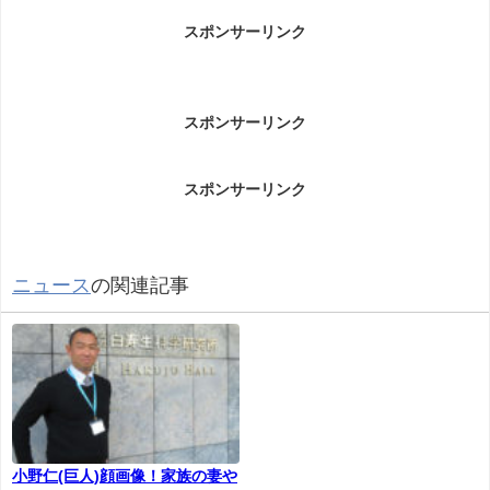
杉本隆明容疑者事件について
スポンサーリンク
杉本隆明容疑者事件についてです。
スポンサーリンク
愛知県岡崎市の中学校に、セーラー服を着た上、女
性用のカツラをかぶって侵入したとして３７歳の男
スポンサーリンク
が逮捕されました。 逮捕されたのは、岡崎市島坂
町の会社員杉本隆明容疑者（３７）です。警察によ
りますと、杉本容疑者は２４日午後４時半ごろ、岡
ニュース
の関連記事
崎市内の中学校に正当な理由がないのに侵入した建
造物侵入の疑いがもたれています。 校舎の入り口
付近で、この中学校のセーラー服を着てショートヘ
アのカツラをかぶった杉本容疑者を男性教諭が発
見。杉本容疑者はその後、校舎２階の男子トイレま
で逃走しましたが、男性教諭に身柄を取り押さえら
小野仁(巨人)顔画像！家族の妻や