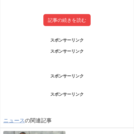
記事の続きを読む
スポンサーリンク
吉山泰樹容疑者事件について
スポンサーリンク
吉山泰樹容疑者事件についてです。
スポンサーリンク
妙高警察署は2022年3月30日午前1時35分、器物損壊
の疑いで新潟県上越市とよばに住む中学校教諭、吉
スポンサーリンク
山泰樹容疑者（43）を通常逮捕した。
発表などによると、吉山容疑者は3月下旬頃、上越地
ニュース
の関連記事
方で、知人の30代女性の衣類などに液体様のものを
かけて使用不能にさせた疑い。