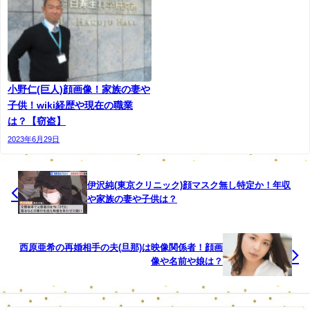
先生が逮捕とは信じられません。
４３歳という事で中堅教師がこのような事件を起こして教
小野仁(巨人)顔画像！家族の妻や
師としての自覚がないのでしょうか。
子供！wiki経歴や現在の職業
は？【窃盗】
教師として子供に教える立場の人が器物破損で逮捕という
2023年6月29日
事で液体が何かは公開されていませんがダメですね。
生徒や学校関係者もビックリしたでしょうね
伊沢純(東京クリニック)顔マスク無し特定か！年収
や家族の妻や子供は？
しっかり反省してほしいですね。
西原亜希の再婚相手の夫(旦那)は映像関係者！顔画
像や名前や娘は？
スポンサードリンク