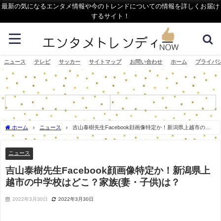
最新の気になるエンタメ情報や今のトレンドについての情報を詳しくお届け
するサイト！
ニュース
テレビ
サッカー
サイトマップ
お問い合わせ
ホーム
プライバ
ホーム
ニュース
吉山泰樹先生Facebook顔画像特定か！新潟県上越市の中
学校はどこ？家族(妻・子供)は？
ニュース
吉山泰樹先生Facebook顔画像特定か！新潟県上
越市の中学校はどこ？家族(妻・子供)は？
2022年3月30日
2022年3月30日