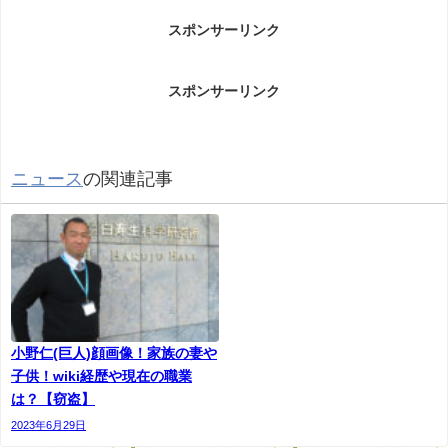
横内和人(テレビ山梨情報番組)についてです。
スポンサーリンク
スポンサーリンク
テレビ山梨の番組制作に携わる男が、甲府市の会社
の更衣室に盗撮目的でカメラを設置したとして逮捕
された。
ニュース
の関連記事
県迷惑防止条例違反の疑いで逮捕されたのは、甲斐
市竜王新町の 横内和人容疑者（３４）だ。横内容疑
者はテレビ山梨と業務委託契約を結んでいて、関係
者によると夕方の情報番組のディレクターを担当し
ていたという。 テレビ山梨は「関係者が逮捕され非
常に残念。詳しい事実関係は確認中」としている。
小野仁(巨人)顔画像！家族の妻や
子供！wiki経歴や現在の職業
は？【窃盗】
2023年6月29日