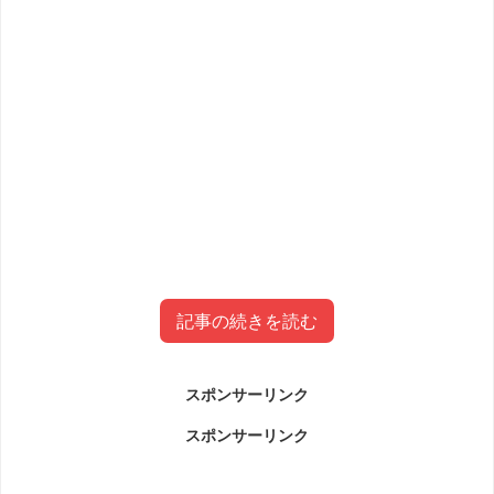
記事の続きを読む
スポンサーリンク
横内和人容疑者(テレビ山梨)事件につ
スポンサーリンク
いて