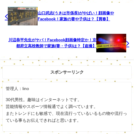
会社の更衣室に盗撮目的でカメラを設置したとはいけませ
んね。信じられないです。
山口武志(うきは市係長)がやばい！顔画像や
Facebook！家族の妻や子供は？【買春】
しっかり認めて反省してほしいですね。
スポンサードリンク
川辺恭平先生がヤバ！Facebook顔画像特定か！京
都府立高校教師で家族(妻・子供)は？【盗撮】
スポンサーリンク
管理人：lino
30代男性。趣味はインターネットです。
芸能情報やスポーツ情報通でよく調べています。
またトレンドにも敏感で、現在流行っているいるもの物や流行っ
ている事もお伝えできればと思います。