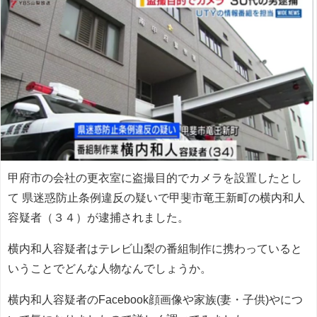
甲府市の会社の更衣室に盗撮目的でカメラを設置したとし
て 県迷惑防止条例違反の疑いで甲斐市竜王新町の横内和人
容疑者（３４）が逮捕されました。
横内和人容疑者はテレビ山梨の番組制作に携わっていると
いうことでどんな人物なんでしょうか。
横内和人容疑者のFacebook顔画像や家族(妻・子供)やにつ