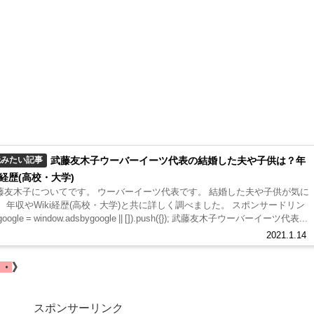
武藤友木子ウーバーイーツ代表の結婚した夫や子供は？年
読みたい記事
i経歴(高校・大学)
藤友木子についてです。 ウーバーイーツ代表です。 結婚した夫や子供が気に
 年収やWiki経歴(高校・大学)と共に詳しく調べました。 スポンサードリン
google = window.adsbygoogle || []).push({}); 武藤友木子ウーバーイーツ代表...
2021.1.14
・・
》
スポンサーリンク