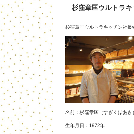
杉窪章匡ウルトラキッ
杉窪章匡ウルトラキッチン社長w
名前：杉窪章匡（すぎくぼあき
生年月日：1972年