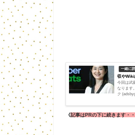
一緒に
収やWik
今回は武
なります。
ク (adsby
《
記事はPRの下に続きます・