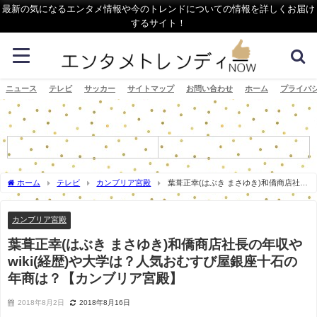
最新の気になるエンタメ情報や今のトレンドについての情報を詳しくお届け
するサイト！
ニュース
テレビ
サッカー
サイトマップ
お問い合わせ
ホーム
プライバ
ホーム
テレビ
カンブリア宮殿
葉葺正幸(はぶき まさゆき)和僑商店社長
の年収やwiki(経歴)や大学は？人気おむすび屋銀座十石の年商は？【カンブリア宮殿】
カンブリア宮殿
葉葺正幸(はぶき まさゆき)和僑商店社長の年収や
wiki(経歴)や大学は？人気おむすび屋銀座十石の
年商は？【カンブリア宮殿】
2018年8月2日
2018年8月16日