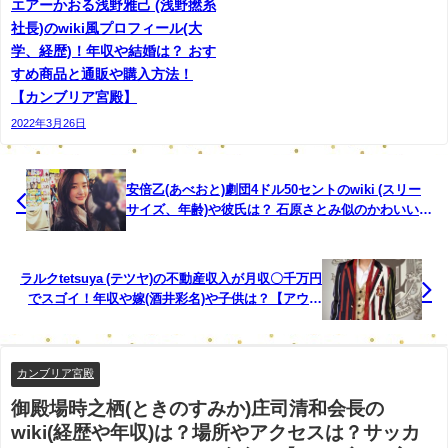
エアーかおる浅野雅己 (浅野撚糸
社長)のwiki風プロフィール(大
学、経歴)！年収や結婚は？ おす
すめ商品と通販や購入方法！
【カンブリア宮殿】
2022年3月26日
安倍乙(あべおと)劇団4ドル50セントのwiki (スリー
サイズ、年齢)や彼氏は？ 石原さとみ似のかわいいイ
ンスタ画像まとめ！【ダウンタウンDX】
ラルクtetsuya (テツヤ)の不動産収入が月収〇千万円
でスゴイ！年収や嫁(酒井彩名)や子供は？【アウト
デラックス】
カンブリア宮殿
御殿場時之栖(ときのすみか)庄司清和会長の
wiki(経歴や年収)は？場所やアクセスは？サッカ