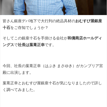
皆さん銀座デパ地下で大行列の絶品具材の
おむすび屋銀座
十石
をご存知でしょうか？
そしてこの銀座十石を手掛ける会社が
和僑商店ホールディ
ングス
で
社長は葉葺正幸
です。
今回、社長の葉葺正幸（はぶき まさゆき）がカンブリア宮
殿に出演します。
葉葺正幸とおむすび屋銀座十石が気になりましたので詳し
く調べてみました。