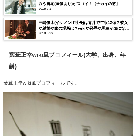
収や自宅(画像あり)がスゴイ！【ナカイの窓】
2018.8.1
三崎優太(イケメンIT社長)は青汁で年収12億？彼女
や結婚や家の場所は？wikiや経歴や馬主が気にな
2018.6.29
る！画像あり【有吉ジャポン】
葉葺正幸wiki風プロフィール(大学、出身、年
齢)
葉葺正幸wiki風プロフィールです。