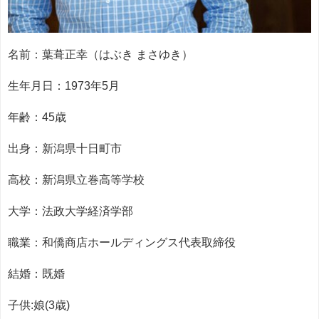
名前：葉葺正幸（はぶき まさゆき）
生年月日：1973年5月
年齢：45歳
出身：新潟県十日町市
高校：新潟県立巻高等学校
大学：法政大学経済学部
職業：和僑商店ホールディングス代表取締役
結婚：既婚
子供:娘(3歳)