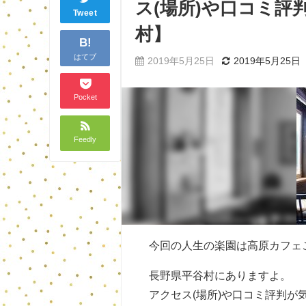
ス(場所)や口コミ
Tweet
村】
B!
はてブ
2019年5月25日
2019年5月25日
Pocket
Feedly
今回の人生の楽園は高原カフェこ
長野県平谷村にありますよ。
アクセス(場所)や口コミ評判が