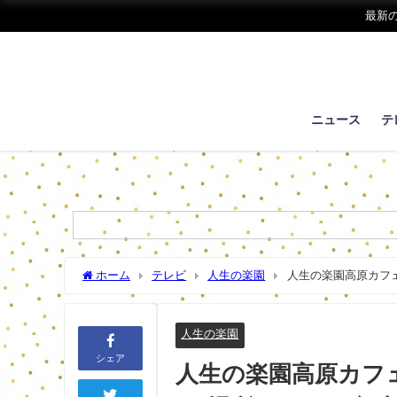
最新
ニュース
テ
ホーム
テレビ
人生の楽園
人生の楽園高原カフェ
ー！【長野県平谷村】
人生の楽園
シェア
人生の楽園高原カフ