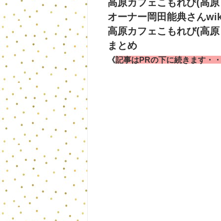
高原カフェこもれび(高原
オーナー岡田能典さんwik
高原カフェこもれび(高原
まとめ
《
記事はPRの下に続きます・