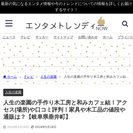
最新の気になるエンタメ情報や今のトレンドについての情報を詳しくお届け
するサイト！
ニュース
テレビ
サッカー
サイトマップ
お問い合わせ
ホーム
プライバ
ホーム
テレビ
人生の楽園
人生の楽園の手作り木工房と和みカフェ結！
アクセス(場所)や口コミ評判！家具や木工品の値段や通販は？【岐阜県垂井町】
人生の楽園
人生の楽園の手作り木工房と和みカフェ結！アク
セス(場所)や口コミ評判！家具や木工品の値段や
通販は？【岐阜県垂井町】
2019年5月18日
2019年5月18日