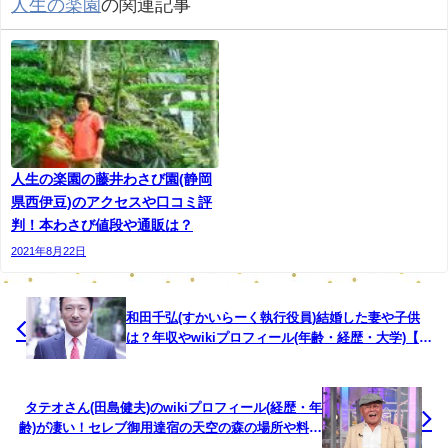
人生の楽園
の関連記事
カフェの建物はすべて代表の黒川大輔が一人で建てたもの
人生の楽園の藤井わさび園(静岡
です。
県西伊豆)のアクセスや口コミ評
判！本わさび値段や通販は？
完成まで四年かかりました。
2021年8月22日
真冬でも日差しが奥行きいっぱいまで差し込むように計算
されているので、寒い季節もストーブ一台でぽっかぽかで
和田千弘(すかいらーく執行役員)結婚した妻や子供
暖かいです。
は？年収やwikiプロフィール(年齢・経歴・大学)【ジ
ョブチューン】
オーナーの黒川大輔の手作り木工製品も並びます。
タテオさん(田島健夫)のwikiプロフィール(経歴・年
濃尾平野が一望できる少し小高な場所に位置にあります
齢)が凄い！セレブ御用達宿の天空の森の場所や料金
よ。
は？【激レアさん】