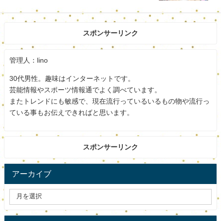
眺めのいい里山の風景を上手に取り込んだ設計としてい
て、とても雰囲気が良いです。
スポンサーリンク
こんなに眺めが素晴らしいカフェって珍しいですよね。
管理人：lino
長居したくなりますね。
30代男性。趣味はインターネットです。
芸能情報やスポーツ情報通でよく調べています。
そして、素足に木の床というのも和みカフェ結の特徴で
またトレンドにも敏感で、現在流行っているいるもの物や流行っ
す。
ている事もお伝えできればと思います。
これもなかなか無い体験で、唯一無二のお店ですね。
スポンサーリンク
アーカイブ