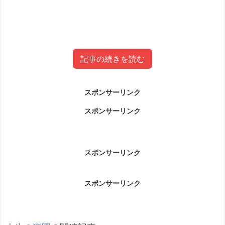
記事の続きを読む
スポンサーリンク
手作り木工房と和みカフェ結(岐阜県
スポンサーリンク
垂井町)とは？
手作り木工房と和みカフェ結(岐阜県垂井町)とは？です。
スポンサーリンク
2013年四月に、岐阜県垂井にオープンしたカフェです。
スポンサーリンク