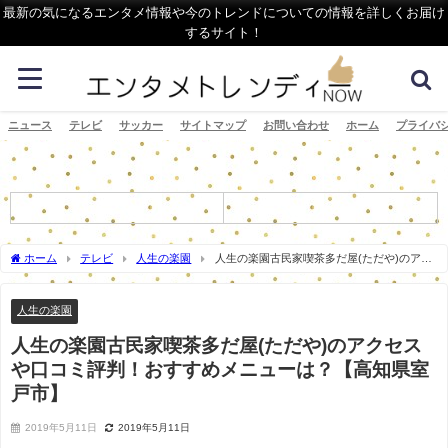
最新の気になるエンタメ情報や今のトレンドについての情報を詳しくお届け
するサイト！
ニュース
テレビ
サッカー
サイトマップ
お問い合わせ
ホーム
プライバ
ホーム
テレビ
人生の楽園
人生の楽園古民家喫茶多だ屋(ただや)のアク
セスや口コミ評判！おすすめメニューは？【高知県室戸市】
人生の楽園
人生の楽園古民家喫茶多だ屋(ただや)のアクセス
や口コミ評判！おすすめメニューは？【高知県室
戸市】
2019年5月11日
2019年5月11日