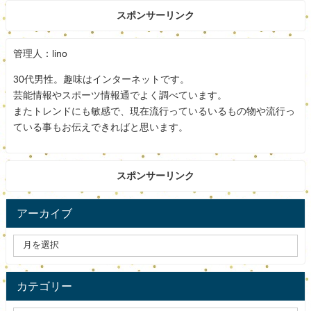
料理がおいしいと評判で、食材は地元のものを中心に皿鉢
スポンサーリンク
の上に小皿が並びます。
管理人：lino
夫の昌三さんが育てた野菜も並び、彩り・お味全てに満足
できますよ。
30代男性。趣味はインターネットです。
芸能情報やスポーツ情報通でよく調べています。
カフェでありながら、食事もかなり充実していますね。
またトレンドにも敏感で、現在流行っているいるもの物や流行っ
ている事もお伝えできればと思います。
スポンサードリンク
スポンサーリンク
アーカイブ
カテゴリー