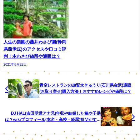
オーナーである横山幸さんの空き家になっていた実家を改
装し、2012年に「古民家喫茶 多だ屋」をオープンしまし
人生の楽園の藤井わさび園(静岡
た。
県西伊豆)のアクセスや口コミ評
判！本わさび値段や通販は？
横山幸さん、昌三さん夫婦が、セカンドライフとして開い
2021年8月22日
たカフェです。
高知県室戸市を訪れたお客さんとのふれあいやおもてなし
青空レストランの加賀太きゅうり(石川県金沢)通販
(お取り寄せ)購入方法！おすすめレシピや値段は？
を大切に、古民家喫茶をひらいています。
ブログもしており、季節の便りを見せてくれますよ。
DJ HAL(吉田明世アナ兄)年収や結婚した嫁や子供
は？wikiプロフィール(本名・高校・経歴)祖父がすご
お店のラインもあり、古民家カフェでありながら、時代の
い！【有吉反省会】
流れにのっています。