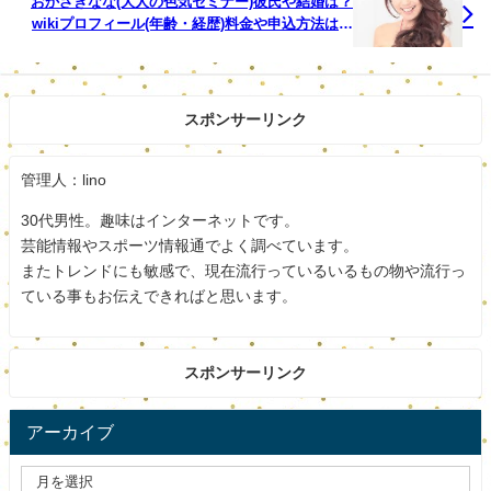
おかざきなな(大人の色気セミナー)彼氏や結婚は？
ジェラートを中心としたチーズ、ヨーグルトで世界に通用
wikiプロフィール(年齢・経歴)料金や申込方法は？
【その他の人】
する「石川県発信の乳製品の総合メーカー」を目指してい
ます。
スポンサーリンク
ジェラートイリュージョンやジェラートの監修・コンサル
で多数のショップを全国にプロデュースもしています。
管理人：lino
2018年にはイタリアンジェラート協会 日本支部 初代会長
30代男性。趣味はインターネットです。
に就任しています。
芸能情報やスポーツ情報通でよく調べています。
またトレンドにも敏感で、現在流行っているいるもの物や流行っ
そのほか、ジェラート文化功労賞(アグリアーノ・外国人
ている事もお伝えできればと思います。
初)、2018 Coppa del mondo della gelateria2018(ジェラー
トワールドカップ)日本代表チームキャプテン 世界総合4位
スポンサーリンク
(代表歴代最高位) ガストロノミージェラート部門1位など
様々な快挙を成し遂げています。
アーカイブ
スポンサードリンク