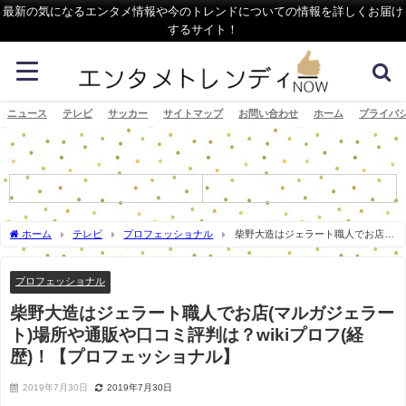
最新の気になるエンタメ情報や今のトレンドについての情報を詳しくお届け
するサイト！
ニュース
テレビ
サッカー
サイトマップ
お問い合わせ
ホーム
プライバ
ホーム
テレビ
プロフェッショナル
柴野大造はジェラート職人でお店
(マルガジェラート)場所や通販や口コミ評判は？wikiプロフ(経歴)！【プロフェッショ
ナル】
プロフェッショナル
柴野大造はジェラート職人でお店(マルガジェラー
ト)場所や通販や口コミ評判は？wikiプロフ(経
歴)！【プロフェッショナル】
2019年7月30日
2019年7月30日