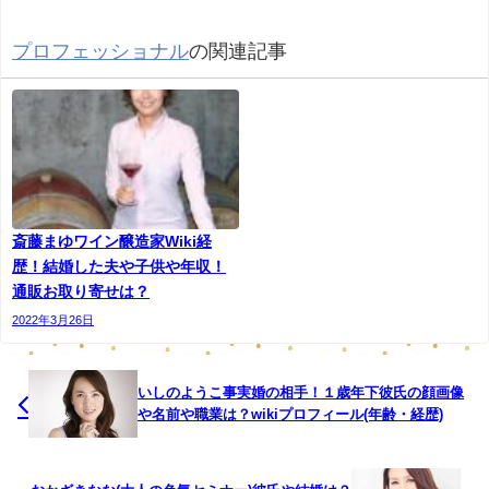
プロフェッショナル
の関連記事
名前：柴野大造
生年月日：1975年
斎藤まゆワイン醸造家Wiki経
歴！結婚した夫や子供や年収！
年齢：43歳
通販お取り寄せは？
2022年3月26日
出身：石川県能登
職業：ジェラート職人。株式会社マルガー 代表取締役。日
いしのようこ事実婚の相手！１歳年下彼氏の顔画像
や名前や職業は？wikiプロフィール(年齢・経歴)
本スイーツ協会 理事(東京)
とてもかっこいい柴野大造です。