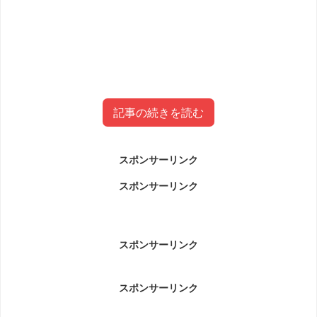
記事の続きを読む
スポンサーリンク
柴野大造(ジェラート職人)wikiプロフ
スポンサーリンク
(経歴・年齢)
柴野大造(ジェラート職人)wikiプロフ(経歴・年齢)です。
スポンサーリンク
スポンサーリンク