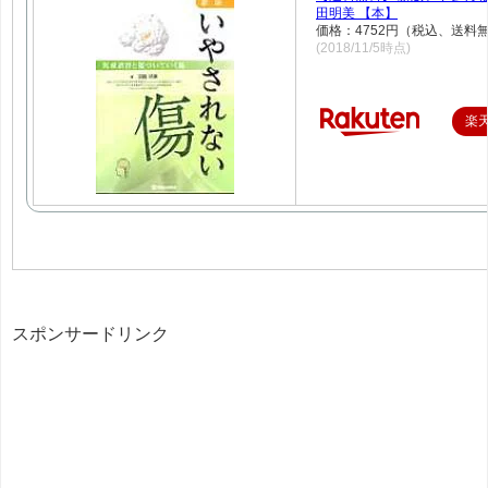
田明美 【本】
価格：4752円（税込、送料無
(2018/11/5時点)
楽
スポンサードリンク