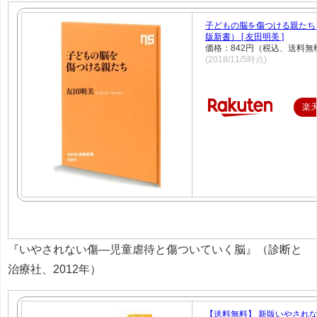
子どもの脳を傷つける親たち 
版新書） [ 友田明美 ]
価格：842円（税込、送料無
(2018/11/5時点)
楽
『いやされない傷―児童虐待と傷ついていく脳』（診断と
治療社、2012年）
【送料無料】 新版いやされない