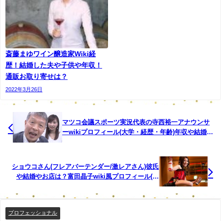
斎藤まゆワイン醸造家Wiki経
歴！結婚した夫や子供や年収！
通販お取り寄せは？
2022年3月26日
マツコ会議スポーツ実況代表の寺西裕一アナウンサ
ーwikiプロフィール(大学・経歴・年齢)年収や結婚し
た妻や子供は？ 大阪ユウセイプランニングコース料
金は？
ショウコさん(フレアバーテンダー/激レアさん)彼氏
や結婚やお店は？富田晶子wiki風プロフィール(年
齢・スリーサイズ)！アイドル時代や美人画像まと
め！
プロフェッショナル