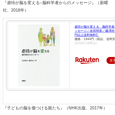
『虐待が脳を変える--脳科学者からのメッセージ』（新曜
社、2018年）
虐待が脳を変える 脳科学者
ッセージ／友田明美／藤澤玲子
円以上送料無料】
価格：1944円（税込、送料別
(2018/11/5時点)
楽
『子どもの脳を傷つける親たち』（NHK出版、2017年）