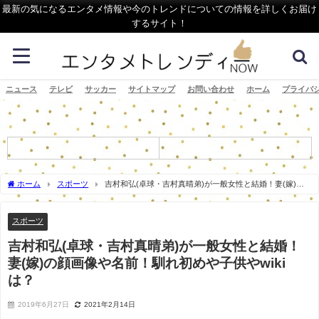
最新の気になるエンタメ情報や今のトレンドについての情報を詳しくお届け
するサイト！
ニュース
テレビ
サッカー
サイトマップ
お問い合わせ
ホーム
プライバ
ホーム
スポーツ
吉村和弘(卓球・吉村真晴弟)が一般女性と結婚！妻(嫁)の
顔画像や名前！馴れ初めや子供やwikiは？
スポーツ
吉村和弘(卓球・吉村真晴弟)が一般女性と結婚！
妻(嫁)の顔画像や名前！馴れ初めや子供やwiki
は？
2019年6月27日
2021年2月14日