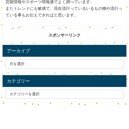
芸能情報やスポーツ情報通でよく調べています。
屋ダイハツ＝を兄に持ち、
またトレンドにも敏感で、現在流行っているいるもの物や流行っ
１７年全日本選手権では準優勝を飾った。その後は
ている事もお伝えできればと思います。
けがなどもあったが苦しい時期を二人三脚で乗り越
え、
スポンサーリンク
昨年の香港オープンでワールドツアー初優勝。鋭い
アーカイブ
バックハンドと爆発力を武器に今年の世界選手権で
初の代表入りを果たし、
２回戦で当時世界７位のカルデラノ（ブラジル）に
カテゴリー
惜敗した試合後には「大切な人のためにも、もっと
試合をしたかった。
相手の存在が一番に思い浮かんだので、（負けて）
悔しかった」と交際相手の存在を明かしていた。