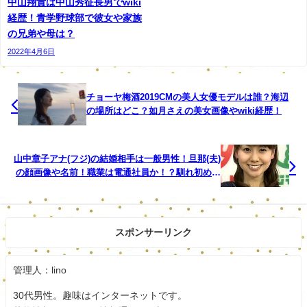
中山翔貴は中山秀征長男でwiki
卓球男子で４月の世界選手権個人戦シングルス代表
経歴！青学野球部で彼女や家族
の吉村和弘（２２）＝東京アート＝が結婚すること
の兄弟や母は？
が２６日、
2022年4月6日
分かった。関係者によると、お相手は１歳上の一般
女性で、女優・橋本環奈似。
チョーヤ梅酒2019CMの美人女優モデルは誰？海辺
の場所はどこ？如月さえの美女画像やwiki経歴！
周囲に「しっかりしていて僕の理想的なタイプ」と
話しているという。
山中章子アナ(フジ)の結婚相手は一般男性！旦那(夫)
の顔画像や名前！職業は電通社員か！？馴れ初めや
大安吉日の２７日に婚姻届を提出する予定で、挙
wikiは？
式・披露宴は未定。
世界選手権後にプロポーズし、愛知工大時代の出会
スポンサーリンク
いから約２年半の交際期間を経てのゴールインとな
る。
管理人：lino
吉村はリオ五輪団体銀メダルの真晴（２５）＝名古
30代男性。趣味はインターネットです。