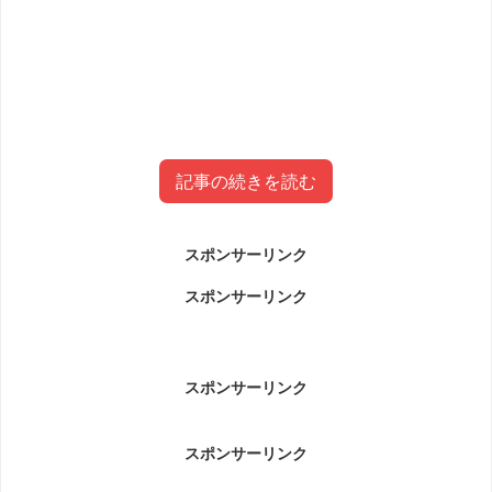
記事の続きを読む
スポンサーリンク
茂木奈津子wikiプロフィール経歴(年
スポンサーリンク
齢・大学)
茂木奈津子wikiプロフィール経歴(年齢・大学)です。
スポンサーリンク
スポンサーリンク