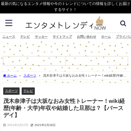
最新の気になるエンタメ情報や今のトレンドについての情報を詳しくお届け
するサイト！
ニュース
テレビ
サッカー
サイトマップ
お問い合わせ
ホーム
プライバ
ホーム
スポーツ
茂木奈津子は大坂なおみ女性トレーナー！wiki経歴(年齢・
大学)年収や結婚した旦那は？【バースデイ】
スポーツ
テレビ
茂木奈津子は大坂なおみ女性トレーナー！wiki経
歴(年齢・大学)年収や結婚した旦那は？【バース
デイ】
2021年2月27日
2021年2月28日