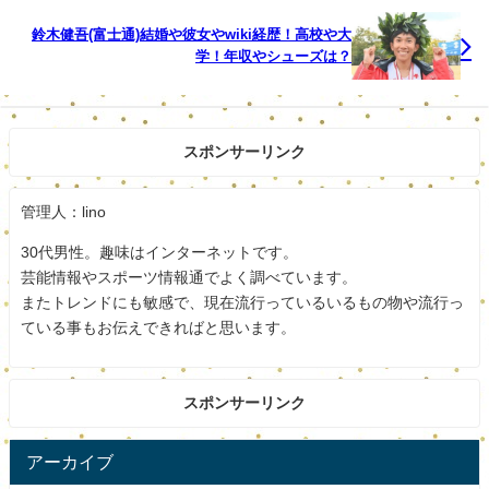
職業：大坂なおみのアスレチック・トレーナー
鈴木健吾(富士通)結婚や彼女やwiki経歴！高校や大
学！年収やシューズは？
資格：日本スポーツ協会の公認AT資格、はりきゅうマッサ
ージ国家資格
スポンサーリンク
今回バースデイに登場する茂木奈津子です。
世界で活躍するテニスプレイヤー大坂なおみのアスレチッ
管理人：lino
クトレーナーです。
30代男性。趣味はインターネットです。
芸能情報やスポーツ情報通でよく調べています。
今とても話題の大坂なおみですよね。
またトレンドにも敏感で、現在流行っているいるもの物や流行っ
ている事もお伝えできればと思います。
茂木奈津子は大坂なおみのチームの中で唯一の女性メンバ
ーです。
スポンサーリンク
2018年から大坂なおみのチームに加わりました。
大坂なおみのアスレチックトレーナーとして活躍していま
アーカイブ
す。