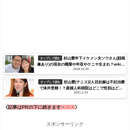
杉山愛年下イケメン夫ソウさん(顔画
タップして読む
像あり)の現在の職業や年収やケニヤ生まれ？wikiプ
2018.10.20
ロフィール(経歴・年齢)！馴れ初めや子供や自宅画
像！【メレンゲの気持ち】
杉山愛(テニス)2人目妊娠は不妊治療
タップして読む
で体外受精！？産婦人科病院はどこで性別はどっ
2021.2.15
ち？
《
記事はPRの下に続きます・・・
》
スポンサーリンク