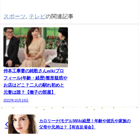
スポーツ
,
テレビ
の関連記事
名前：茂木奈津子（もぎなつこ）
生年月日：1977年8月29日
仲本工事妻の純歌さんwikiプロ
フィール(年齢・経歴)整形疑惑や
年齢：43歳
お店はどこ？二人の馴れ初めと
元妻は誰？【徹子の部屋】
出身：東京
2022年10月19日
学歴：慶応義塾女子高等学校、慶應大学、花田学園専門学
校
カロリーナ(モデル)Wiki経歴！年齢や彼氏や家族の
父母や兄弟は？【有吉反省会】
特技：英語