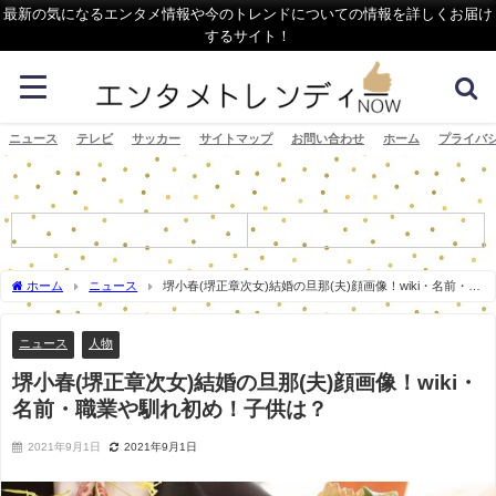
最新の気になるエンタメ情報や今のトレンドについての情報を詳しくお届け
するサイト！
ニュース
テレビ
サッカー
サイトマップ
お問い合わせ
ホーム
プライバ
ホーム
ニュース
堺小春(堺正章次女)結婚の旦那(夫)顔画像！wiki・名前・職
業や馴れ初め！子供は？
ニュース
人物
堺小春(堺正章次女)結婚の旦那(夫)顔画像！wiki・
名前・職業や馴れ初め！子供は？
2021年9月1日
2021年9月1日