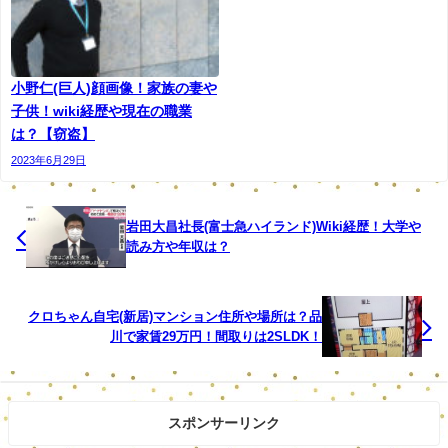
そして「いつも温かく側で支えてくれている夫や、
応援してくださる皆さまに感謝して、更に気を引き
締めてお仕事に力を入れていきます。今後とも宜し
小野仁(巨人)顔画像！家族の妻や
くお願い致します」と記した。
子供！wiki経歴や現在の職業
は？【窃盗】
2023年6月29日
実際のインスタがこちらです。
岩田大昌社長(富士急ハイランド)Wiki経歴！大学や
読み方や年収は？
クロちゃん自宅(新居)マンション住所や場所は？品
川で家賃29万円！間取りは2SLDK！
スポンサーリンク