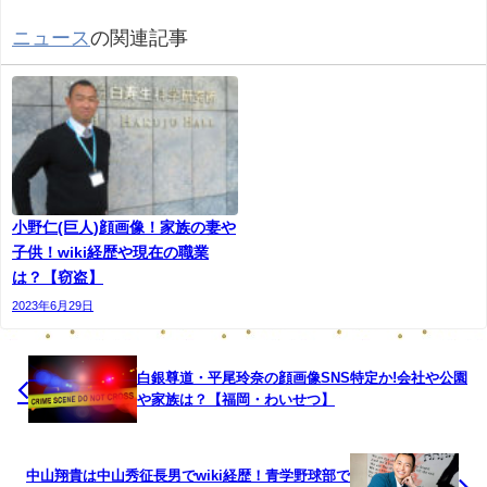
つな行為をした疑いで、北海道名寄市のＪＡ職員の
ニュース
の関連記事
男が逮捕されました。 逮捕されたのは名寄市豊栄
（ほうえい）のＪＡ職員、松崎鉄平（まつざき・て
っぺい）容疑者、38歳です。 松崎容疑者は、１日
午後３時から午後４時半までの間に、上川地方に住
む知り合いの10代の少女のアパートで、睡眠薬が入
った飲料水を飲ませ、酩酊状態となった女性に対
小野仁(巨人)顔画像！家族の妻や
し、体を触ったりくちびるにキスをするなどした準
子供！wiki経歴や現在の職業
強制わいせつの疑いがもたれています。 被害に遭
は？【窃盗】
った翌日の２日、少女が「睡眠薬を飲まされたかも
2023年6月29日
しれない」と警察に相談したことで事件が発覚しま
した。 その後まもなく、松崎容疑者からも電話が
白銀尊道・平尾玲奈の顔画像SNS特定か!会社や公園
あり、睡眠薬を飲ませたなど犯行をほのめかす供述
や家族は？【福岡・わいせつ】
をしたため、警察が自宅で事情を聴き、３日未明、
逮捕に至りました。 警察の調べに対し、松崎容疑
中山翔貴は中山秀征長男でwiki経歴！青学野球部で
者は「性欲を満たそうとしてやった」と容疑を認め