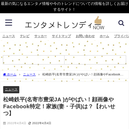
最新の気になるエンタメ情報や今のトレンドについての情報を詳しくお届け
するサイト！
ニュース
テレビ
サッカー
サイトマップ
お問い合わせ
ホーム
プライバ
ホーム
ニュース
松崎鉄平(名寄市豊栄JA )がやばい！顔画像やFacebook特
定！家族(妻・子供)は？【わいせつ】
ニュース
松崎鉄平(名寄市豊栄JA )がやばい！顔画像や
Facebook特定！家族(妻・子供)は？【わいせ
つ】
2022年4月4日
2022年4月4日