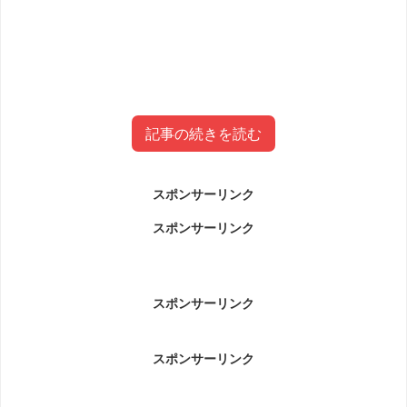
記事の続きを読む
スポンサーリンク
松崎鉄平容疑者(名寄市豊栄JA )事件に
スポンサーリンク
ついて
松崎鉄平容疑者事件についてです。
スポンサーリンク
スポンサーリンク
10代の少女に睡眠薬入りの飲料水を飲ませ、わいせ