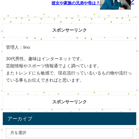
彼女や家族の兄弟や母は？
ているということです。 警察は松崎容疑者と被害
に遭った少女の関係や通報内容などは明らかにして
いませんが、松崎容疑者の余罪についても捜査して
スポンサーリンク
います。
管理人：lino
睡眠薬が入った飲料水を飲ませ、酩酊状態となった女性に
30代男性。趣味はインターネットです。
対し、体を触ったりくちびるにキスをするなどした準強制
芸能情報やスポーツ情報通でよく調べています。
またトレンドにも敏感で、現在流行っているいるもの物や流行っ
わいせつの疑いということで計画的犯行ですし、常習犯の
ている事もお伝えできればと思います。
匂いがします。
少女が心配ですね。
スポンサーリンク
無理矢理ですしはやる事が最悪ですね。
信じられないですね。
アーカイブ
逮捕されてよかったです。
しっかり認めて反省してほしいですね。