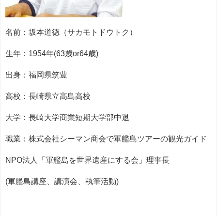
名前：坂本道徳（サカモトドウトク）
生年：1954年(63歳or64歳)
出身：福岡県筑豊
高校：長崎県立高島高校
大学：長崎大学商業短期大学部中退
職業：株式会社シーマン商会で軍艦島ツアーの観光ガイド
NPO法人「軍艦島を世界遺産にする会」理事長
(軍艦島講座、講演会、執筆活動)