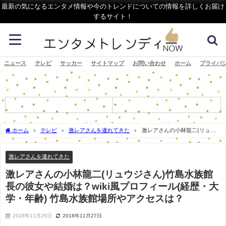
最新の気になるエンタメ情報や今のトレンドについての情報を詳しくお届け
するサイト！
ニュース
テレビ
サッカー
サイトマップ
お問い合わせ
ホーム
プライバ
ホーム
テレビ
激レアさんを連れてきた
激レアさんの小林龍二(リュウ
ジさん)竹島水族館長の彼女や結婚は？wiki風プロフィール(経歴・大学・年齢) 竹島水
族館場所やアクセスは？
激レアさんを連れてきた
激レアさんの小林龍二(リュウジさん)竹島水族館
長の彼女や結婚は？wiki風プロフィール(経歴・大
学・年齢) 竹島水族館場所やアクセスは？
2018年11月26日
2018年11月27日