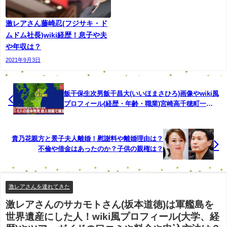
激レアさん藤崎忍(フジサキ・ド
ムドム社長)wiki経歴！息子や夫
や年収は？
2021年9月3日
飯干保生次男飯干昌大(いいほまさひろ)画像やwiki風
プロフィール(経歴・年齢・職業)宮崎高千穂町一家
殺害事件の犯人で動機は？
貴乃花親方と景子夫人離婚！慰謝料や離婚理由は？
不倫や借金はあったのか？子供の親権は？
激レアさんを連れてきた
激レアさんのサカモトさん(坂本道徳)は軍艦島を
世界遺産にした人！wiki風プロフィール(大学、経