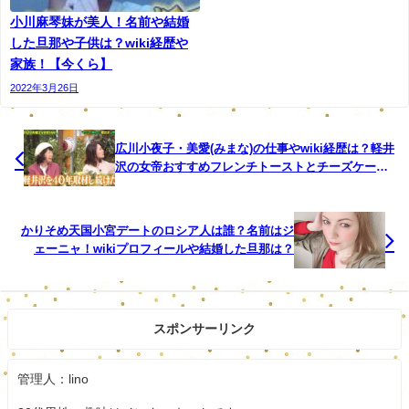
小川麻琴妹が美人！名前や結婚
名前：minan
した旦那や子供は？wiki経歴や
家族！【今くら】
別名：本多 未南
2022年3月26日
生年月日：1990年12月5日
年齢：28歳
広川小夜子・美愛(みまな)の仕事やwiki経歴は？軽井
沢の女帝おすすめフレンチトーストとチーズケーキ
はどこ？【マツコの知らない世界】
出身：群馬県
身長：168センチメートル
かりそめ天国小宮デートのロシア人は誰？名前はジ
ェーニャ！wikiプロフィールや結婚した旦那は？
好きな食べ物：さつまいも、タピオカ、タイ料理
職業：アイドル、ヒップホップアイドルユニットlyrical
スポンサーリンク
schoolのメンバー
lyrical school（リリカルスクール）は、オリジナルメンバ
管理人：lino
ーの卒業、新メンバーの加入など、人物の入れ替えがあり