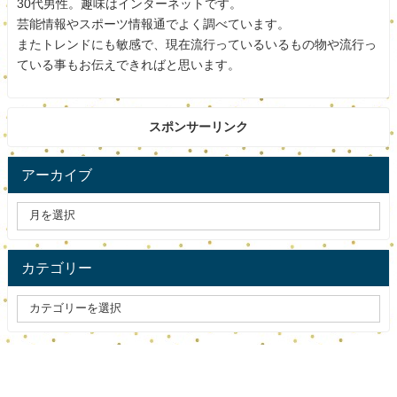
30代男性。趣味はインターネットです。
ます。
芸能情報やスポーツ情報通でよく調べています。
またトレンドにも敏感で、現在流行っているいるもの物や流行っ
現在のメンバーは、minanのほか、hime、hinako、yuu、
ている事もお伝えできればと思います。
risanoがいます。
プロデューサーはキムヤスヒロです。
スポンサーリンク
アイドルといえば、ふりふりの衣装を着て、清楚に可愛く
アーカイブ
歌って踊るイメージですが、lyrical school（リリカルスク
ール）は、かっこいい感じですよ。
minanは、グループの活動のみならず、個人としてトーク
カテゴリー
ライブなどにも多数出演し、地元のラジオ局FM GUNMAで
週1パーソナリティーにも就任しています。
また、長身でスタイルが良く、かっこいいところが特徴的
です。