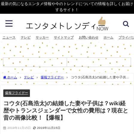
最新の気になるエンタメ情報や今のトレンドについての情報を詳しくお届け
するサイト！
ニュース
テレビ
サッカー
サイトマップ
お問い合わせ
ホーム
プライバ
ホーム
テレビ
爆報フライデー
コウタ(石島浩太)の結婚した妻や子供
は？wiki経歴やトランスジェンダーで女性の費用は？現在と昔の画像比較！【爆報】
爆報フライデー
コウタ(石島浩太)の結婚した妻や子供は？wiki経
歴やトランスジェンダーで女性の費用は？現在と
昔の画像比較！【爆報】
2019年11月15日
2019年11月15日