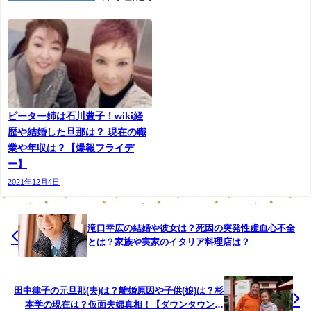
名前：コウタ
本名：石島浩太（いしじまこうた）
ピーター姉は石川豊子！wiki経
生年月日：1962年3月15日
歴や結婚した旦那は？ 現在の職
業や年収は？【爆報フライデ
年齢：57歳
ー】
2021年12月4日
出身：東京
学歴：パーソンズ美術大学
滝口幸広の結婚や彼女は？死因の突発性虚血心不全
とは？家族や実家のイタリア料理店は？
職業：アートディレクター、コメンテーター、ミュージシ
ャン、通訳、翻訳家
田中律子の元旦那(夫)は？離婚原因や子供(娘)は？杉
出生時は男性でしたが、現在は女性に性別を変えました。
本学の現在は？仮面夫婦真相！【ダウンタウンな