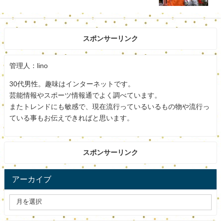
う】
しかし、パスポートの性別欄は「M（男性）」のままで
す。
スポンサーリンク
幼少期には父の仕事の影響で、ロンドン、ニューヨーク、
インドと海外で過ごします。
管理人：lino
30代男性。趣味はインターネットです。
これがのちの通訳や翻訳の仕事に影響しているのでしょう
芸能情報やスポーツ情報通でよく調べています。
か。
またトレンドにも敏感で、現在流行っているいるもの物や流行っ
ている事もお伝えできればと思います。
日本へは小学校4年の時に戻るものの、中学からはロサンゼ
ルスへ行きます。
スポンサーリンク
世界中を17回も転校したといいます。
アーカイブ
かつては得意の語学を生かし、プロ野球界の通訳をしてい
ました。