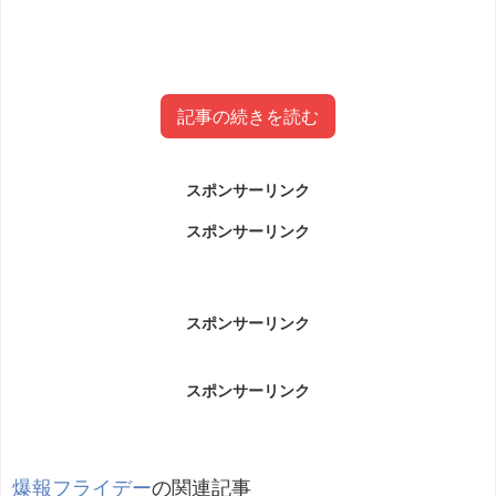
記事の続きを読む
スポンサーリンク
コウタ(石島浩太)wikiプロフィール(年
スポンサーリンク
齢・経歴)
コウタ(石島浩太)wikiプロフィール(年齢・経歴)です。
スポンサーリンク
スポンサーリンク
爆報フライデー
の関連記事