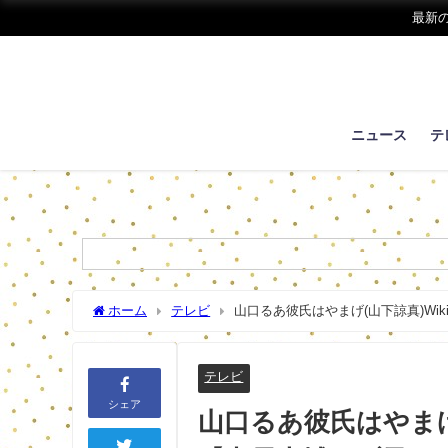
最新
ニュース
テ
ホーム
テレビ
山口るあ彼氏はやまげ(山下諒真)W
テレビ
シェア
山口るあ彼氏はやまげ