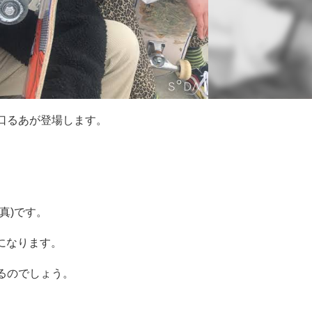
口るあが登場します。
。
真)です。
気になります。
るのでしょう。