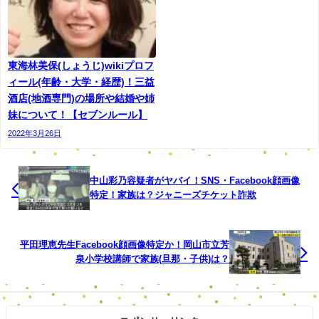
名前︰村本理恵子
年齢︰66歳
東海林美保(しょうじ)wikiプロフ
出身︰東京都
ィール(年齢・大学・経歴)！三益
酒店(地酒専門)の場所や結婚や姉
学歴︰東京大学
妹について！【セブンルール】
職業︰ピーステックラボ社長
2022年3月26日
今回のセブンルールは村上理恵子が登場します。
中山彩乃容疑者がヤバイ！SNS・Facebook顔画像
セブンルールは社会で輝く女性に密着しその生活スタイル
特定！家族は？ジャニーズチケット詐欺
や仕事への心構え、経歴などを知る番組です。
毎回全く違う職業に就く人物に密着しますがそれぞれの考
平田理恵先生Facebook顔画像特定か！岡山市立芳
泉小学校講師で家族(旦那・子供)は？
え方が学べ面白いですよ。
皆さん仕事を楽しんでおり人生を謳歌しているように見え
ます。