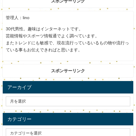
スポンサーリンク
今回登場の村上理恵子はピーステックラボの代表取締役社
管理人：lino
長です。
30代男性。趣味はインターネットです。
ピーステックラボは物の貸し借りをするサービスを提供す
芸能情報やスポーツ情報通でよく調べています。
る会社です。
またトレンドにも敏感で、現在流行っているいるもの物や流行っ
ている事もお伝えできればと思います。
例えば家電や旅行用品など様々なものが貸し借りできま
す。
スポンサーリンク
これにより体験の幅が広がることができますよ。
アーカイブ
今の現代にあっているシステムですよね。
村上理恵子は今年のウーマン・オブ・ザ・イヤーにも選ば
れました。
カテゴリー
ちなみに今年だけでなく2001年のウーマン・オブ・ザ・イ
ヤーにも選ばれています。