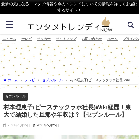
最新の気になるエンタメ情報や今のトレンドについての情報を詳しくお届け
するサイト！
ニュース
テレビ
サッカー
サイトマップ
お問い合わせ
ホーム
プライバ
ホーム
テレビ
セブンルール
村本理恵子(ピーステックラボ社長)Wiki経
歴！東大で結婚した旦那や年収は？【セブンルール】
セブンルール
村本理恵子(ピーステックラボ社長)Wiki経歴！東
大で結婚した旦那や年収は？【セブンルール】
2021年5月25日
2021年5月25日