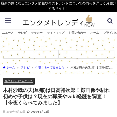
最新の気になるエンタメ情報や今のトレンドについての情報を詳しくお届け
するサイト！
ニュース
テレビ
サッカー
サイトマップ
お問い合わせ
ホーム
プライバ
ホーム
テレビ
今夜くらべてみました
木村沙織の夫(旦那)は日高裕次
郎！顔画像や馴れ初めや子供は？現在の職業やwiki経歴を調査！【今夜くらべてみまし
た】
今夜くらべてみました
木村沙織の夫(旦那)は日高裕次郎！顔画像や馴れ
初めや子供は？現在の職業やwiki経歴を調査！
【今夜くらべてみました】
2019年5月22日
2019年5月22日