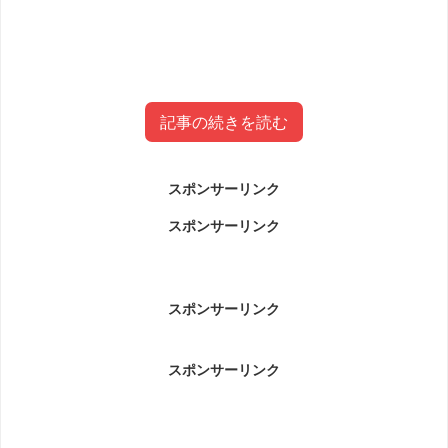
記事の続きを読む
スポンサーリンク
木村沙織の夫(旦那)日高裕次郎wikiプ
スポンサーリンク
ロフィール(年齢・大学)
木村沙織の夫(旦那)日高裕次郎wikiプロフィール(年齢・大
スポンサーリンク
学)です。
スポンサーリンク