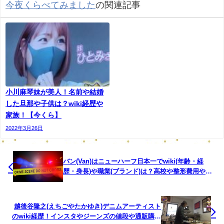
今夜くらべてみました
の関連記事
名前：日高裕次郎（ひだかゆうじろう）
小川麻琴妹が美人！名前や結婚
生年月日：1986年11月21日
した旦那や子供は？wiki経歴や
家族！【今くら】
年齢：32歳
2022年3月26日
出身：鹿児島県霧島市
サイズ：188センチメートル、84キロ
バン(Van)はニューハーフ日本一でwiki(年齢・経
歴・身長)や職業(ブランド)は？高校や整形費用や美
しい画像！【レディース有吉】
学歴：日本体育大学
職業：バレーボール選手、ビーチバレー選手、パナソニッ
越後谷隆之(えちごやたかゆき)デニムアーティスト
のwiki経歴！インスタやジーンズの値段や通販購入
ク社員