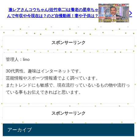
電車だとＪＲ左沢線左沢駅下車し、タクシー15分です。
激レアさんコウちゃん(佐竹幸二)は養老の星幸ちゃ
んで年収や今現在は？のど自慢動画！妻や子供は？
山形空港からはレンタカーで約40分です。
駐車場は10台あります。
スポンサーリンク
有料ですが送迎も可能です。
管理人：lino
季節により色々な果物や山菜が楽しめます。
30代男性。趣味はインターネットです。
オーナーの自家栽培で山菜、サクランボ、すもも、りん
芸能情報やスポーツ情報通でよく調べています。
ご、ラフランス、柿など沢山ありますよ。
またトレンドにも敏感で、現在流行っているいるもの物や流行っ
ている事もお伝えできればと思います。
そのほか、農業体験、クッキング体験、石釜ピザ、フルー
ツ狩りができます。
スポンサーリンク
近くではカヌーランド、スキー場、ワインの試飲体験もあ
りますよ。
アーカイブ