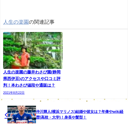
Houseです。
人生の楽園
の関連記事
人生の楽園の藤井わさび園(静岡
山形県西村山郡朝日町大字玉ノ井丁202番地
県西伊豆)のアクセスや口コミ評
判！本わさび値段や通販は？
0237-68-2301
2021年8月22日
ゲレンデに直結しており山形県の最上川のほとりにありま
す。
仲川輝人(横浜マリノス)結婚や彼女は？年俸やwiki経
歴(高校・大学)！身長や髪型！
山形市からは車で40分です。