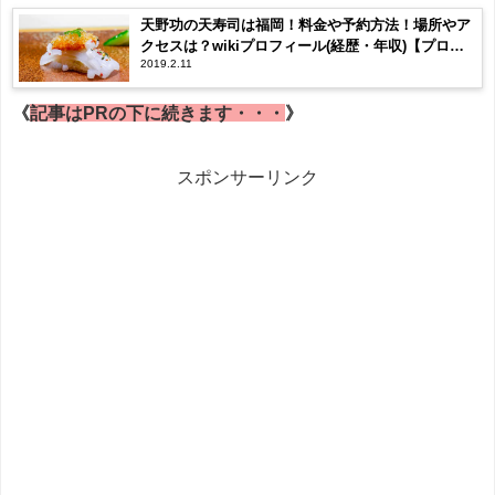
天野功の天寿司は福岡！料金や予約方法！場所やア
クセスは？wikiプロフィール(経歴・年収)【プロフ
2019.2.11
ェッショナル】
《
記事はPRの下に続きます・・・
》
スポンサーリンク