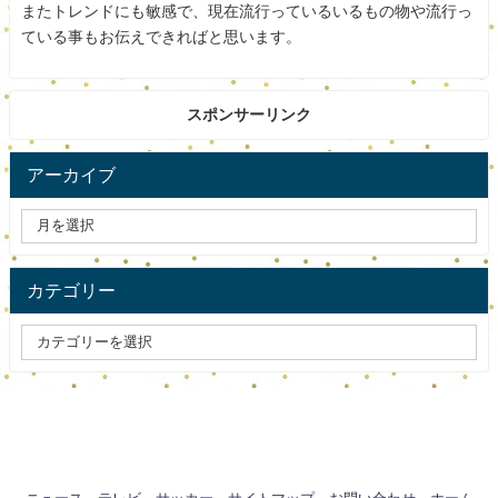
またトレンドにも敏感で、現在流行っているいるもの物や流行っ
ている事もお伝えできればと思います。
スポンサーリンク
名前：中治みえ子
アーカイブ
夫婦二人だけで、店を切り盛りしています。
調理補助も掃除・洗濯の手伝いも雇っていません。
カテゴリー
『ミシュランガイド東京』に10年連続二つ星で掲載され、
1年以上先まで予約が取れない人気です。
スポンサードリンク