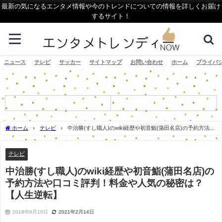
最新の気になるエンタメ情報や今のトレンドについての情報を詳しくお届け
するサイト！
ニュース
テレビ
サッカー
サイトマップ
お問い合わせ
ホーム
プライバ
ホーム
テレビ
中治勝(すし職人)のwiki経歴や初音鮨(蒲田名店)の予約方法や
口コミ評判！料金や人気の秘密は？【人生逆転】
テレビ
中治勝(すし職人)のwiki経歴や初音鮨(蒲田名店)の
予約方法や口コミ評判！料金や人気の秘密は？
【人生逆転】
2019年6月10日
2021年2月14日