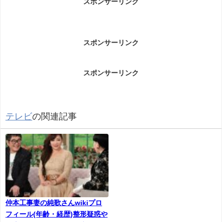
スポンサーリンク
(妻)wikiプロフィール(年齢)
中治勝(すし職人)と中治みえ子(妻)wikiプロフィール(年齢)で
スポンサーリンク
す。
スポンサーリンク
テレビ
の関連記事
まずは夫です。
仲本工事妻の純歌さんwikiプロ
フィール(年齢・経歴)整形疑惑や
名前：中治勝