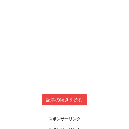
記事の続きを読む
スポンサーリンク
中治勝(すし職人)と中治みえ子