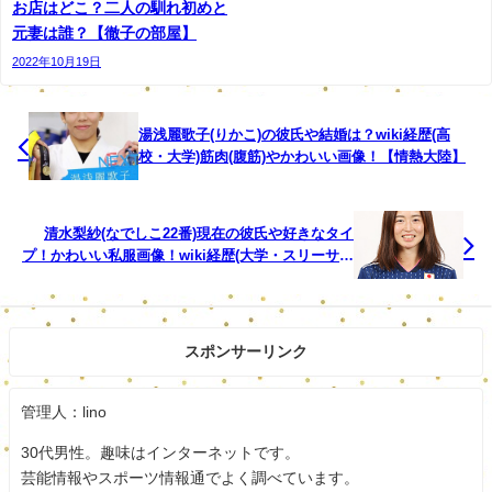
お店はどこ？二人の馴れ初めと
元妻は誰？【徹子の部屋】
生年月日：1963年
2022年10月19日
年齢：56歳
学歴：大卒
湯浅麗歌子(りかこ)の彼氏や結婚は？wiki経歴(高
校・大学)筋肉(腹筋)やかわいい画像！【情熱大陸】
職業：すし職人。４代目親方
明治時代から125年続いてきたこの店の四代目です。
清水梨紗(なでしこ22番)現在の彼氏や好きなタイ
プ！かわいい私服画像！wiki経歴(大学・スリーサイ
大学卒業後は、自動車メーカーに就職が決まっていたが、
ズ)【サッカー】
いくつかの和食店で研鑽を積んだ後、この店の店主となり
ます。
スポンサーリンク
妻です。
管理人：lino
30代男性。趣味はインターネットです。
芸能情報やスポーツ情報通でよく調べています。