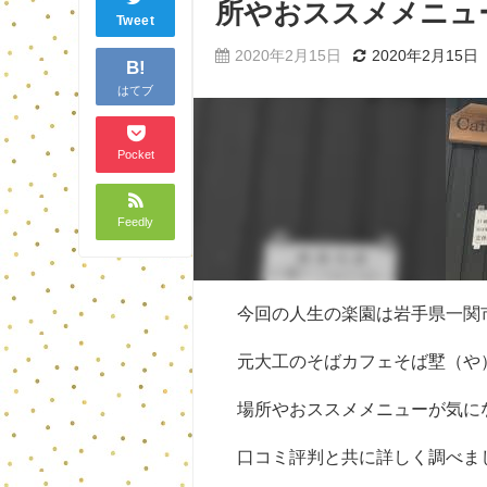
所やおススメメニュ
Tweet
2020年2月15日
2020年2月15日
B!
はてブ
Pocket
Feedly
今回の人生の楽園は岩手県一関
元大工のそばカフェそば墅（や
場所やおススメメニューが気に
口コミ評判と共に詳しく調べま