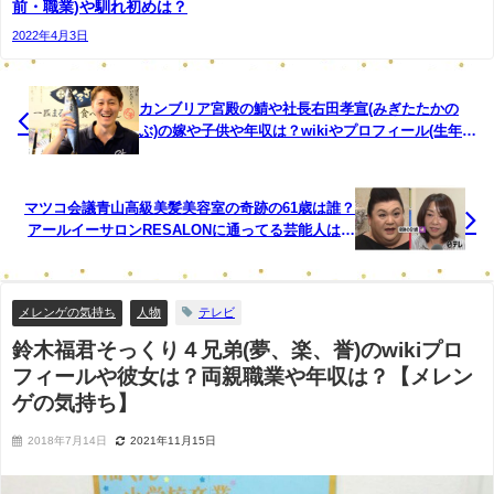
前・職業)や馴れ初めは？
2022年4月3日
カンブリア宮殿の鯖や社長右田孝宣(みぎたたかの
ぶ)の嫁や子供や年収は？wikiやプロフィール(生年月
日・年齢・経歴)が気になる！
マツコ会議青山高級美髪美容室の奇跡の61歳は誰？
アールイーサロンRESALONに通ってる芸能人は？
場所や値段や評価は？
メレンゲの気持ち
人物
テレビ
鈴木福君そっくり４兄弟(夢、楽、誉)のwikiプロ
フィールや彼女は？両親職業や年収は？【メレン
ゲの気持ち】
2018年7月14日
2021年11月15日