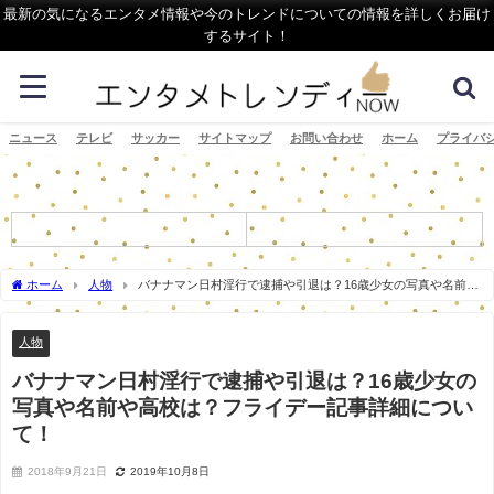
最新の気になるエンタメ情報や今のトレンドについての情報を詳しくお届け
するサイト！
ニュース
テレビ
サッカー
サイトマップ
お問い合わせ
ホーム
プライバ
ホーム
人物
バナナマン日村淫行で逮捕や引退は？16歳少女の写真や名前や
高校は？フライデー記事詳細について！
人物
バナナマン日村淫行で逮捕や引退は？16歳少女の
写真や名前や高校は？フライデー記事詳細につい
て！
2018年9月21日
2019年10月8日