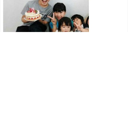
今回は、鈴木福君とそっくり４兄弟について気になりまし
たので詳しく調べてみました。
トップ
ホーム
シェア
メニュー
追記
2019.3.20のヒルナンデスに4兄弟が出演しました。今回は
福君と楽君の二人旅も放送されました！