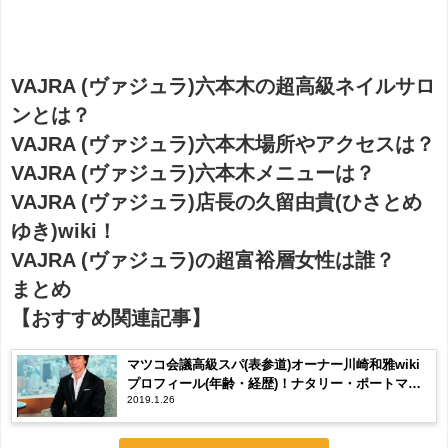
VAJRA (ヴァジュラ)六本木の超高級ネイルサロ
ンとは？
VAJRA (ヴァジュラ)六本木場所やアクセスは？
VAJRA (ヴァジュラ)六本木メニューは？
VAJRA (ヴァジュラ)店長の久留由貴(ひさとめ
ゆき)wiki！
VAJRA (ヴァジュラ)の超富裕層女性は誰？
まとめ
【おすすめ関連記事】
マツコ会議高級スパ(表参道)オーナー川崎和雅wiki
プロフィール(年齢・経歴)！ナタリー・ポートマン
2019.1.26
になりたい女性は誰？【 Le Spa de KAZUMASA
KAWASAKI(ルスパドゥカズマサカワサキ)】