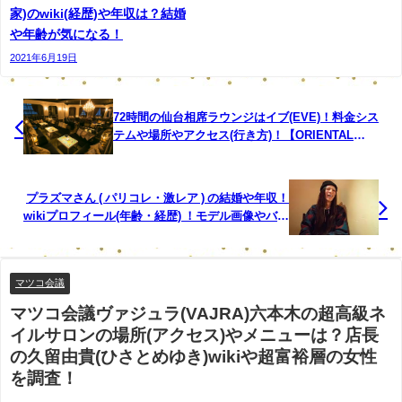
家)のwiki(経歴)や年収は？結婚
や年齢が気になる！
2021年6月19日
72時間の仙台相席ラウンジはイブ(EVE)！料金シス
テムや場所やアクセス(行き方)！【ORIENTAL
LOUNGE (オリエンタルラウンジ) 仙台】
プラズマさん ( パリコレ・激レア ) の結婚や年収！
wikiプロフィール(年齢・経歴) ！モデル画像やバレ
ンシアガにスカウト経緯や歯がスゴイ！ g.a.g と
は？
マツコ会議
マツコ会議ヴァジュラ(VAJRA)六本木の超高級ネ
イルサロンの場所(アクセス)やメニューは？店長
の久留由貴(ひさとめゆき)wikiや超富裕層の女性
を調査！