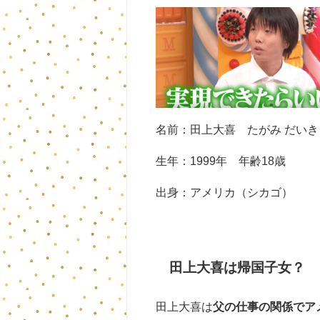
名前：田上大喜 たがみ だいき
生年：1999年 年齢18歳
出身：アメリカ（シカゴ）
田上大喜は帰国子女？
田上大喜は
父の仕事の関係でア