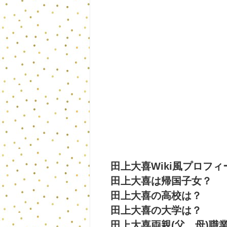
田上大喜Wiki風プロフィ
田上大喜は帰国子女？
田上大喜の高校は？
田上大喜の大学は？
田上大喜両親(父、母)職