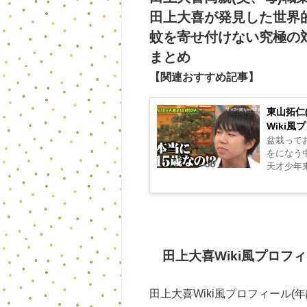
田上大喜が発見した世界
蚊を寄せ付けない究極の
まとめ
【関連おすすめ記事】
東山拓仁
Wiki
盆栽っておじ
をになう中学生が現れまし
天才少年東
田上大喜Wiki風プロフィ
田上大喜Wiki風プロフィール(