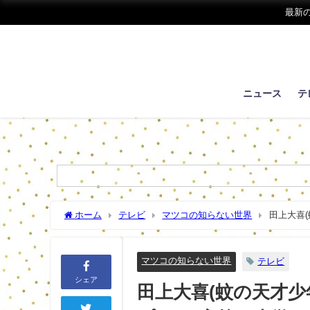
最新
ニュース
テ
ホーム
テレビ
マツコの知らない世界
田上大喜(
業は？【マツコの知らない世界】
マツコの知らない世界
テレビ
シェア
田上大喜(蚊の天才少