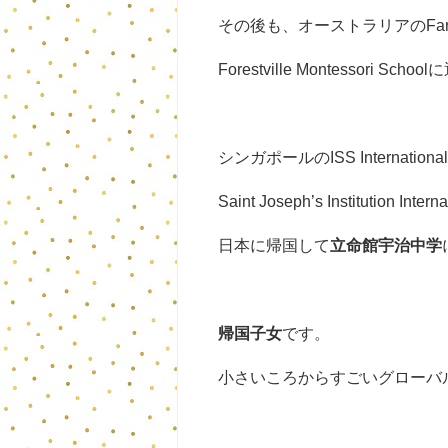
その後も、オーストラリアのFarmhous
Forestville Montessori 
シンガポールのISS Internation
Saint Joseph’s Institution I
日本に帰国して
立命館宇治中学
帰国子女
です。
小さいころからすごいグローバ