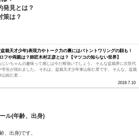
的発見とは？
対策は？
(盆栽天才少年)表現力やトーク力の裏にはバトントワリングの顔も！
風プロフや両親は？師匠木村正彦とは？【マツコの知らない世界】
いちゃんの趣味って感じは今だ根強いでしょう。 そんな盆栽界に次世代
た。 それは、盆栽天才少年東山拓仁君です。 そんな、盆栽
山拓仁君...
2018.7.10
ール(年齢、出身)
年齢、出身)です。