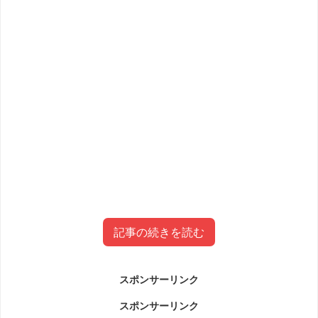
記事の続きを読む
スポンサーリンク
森風美(キャンプ)Wikiプロフィール
スポンサーリンク
(大学・年齢)