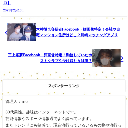
ロ】
住まい：湘南
2021年2月13日
趣味：キャンプ、釣り
木村徹也容疑者Facebook・顔画像特定！会社や自
学歴：神奈川県立湘南高校、慶應義塾大学
宅マンション住所はどこ？川崎マッチングアプリ誘
拐！
肩書き：キャンプ女子
三上拓夢Facebook・顔画像特定！勤務していたホ
ペット：犬のどんちゃん
ストクラブや受け取り女は誰？
職業：なちゅガール編集長
今回金曜日のソロに登場する森風美です。
スポンサーリンク
金曜日のソロはNHKの番組です。
管理人：lino
個人宅に定点カメラを設置して金曜日の夜の過ごし方を見
30代男性。趣味はインターネットです。
守る番組です。
芸能情報やスポーツ情報通でよく調べています。
またトレンドにも敏感で、現在流行っているいるもの物や流行っ