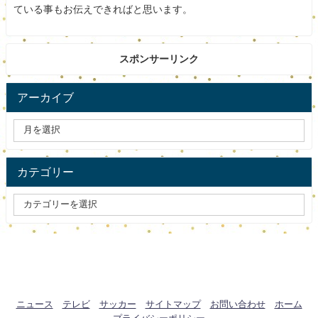
ゆっくりと過ごしたり趣味を楽しんだり勉強したりと様々
ている事もお伝えできればと思います。
な時間をみなさん楽しんでいます。
毎回違う3人の自宅に定点カメラを設置するのですが今回は
スポンサーリンク
3人のうち1人が森風美です。
アーカイブ
森風美はキャンプ女子で年間80泊もキャンプをしていま
す。
すごいですよね。
カテゴリー
森風美は自宅ではどんな過ごし方をするのでしょうか。
スポンサードリンク
ニュース
テレビ
サッカー
サイトマップ
お問い合わせ
ホーム