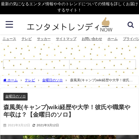
最新の気になるエンタメ情報や今のトレンドについての情報を詳しくお届け
するサイト！
ニュース
テレビ
サッカー
サイトマップ
お問い合わせ
ホーム
プライバ
ホーム
テレビ
金曜日のソロ
森風美(キャンプ)wiki経歴や大学！彼氏や
職業や年収は？【金曜日のソロ】
金曜日のソロ
森風美(キャンプ)wiki経歴や大学！彼氏や職業や
年収は？【金曜日のソロ】
2021年3月12日
2021年3月12日