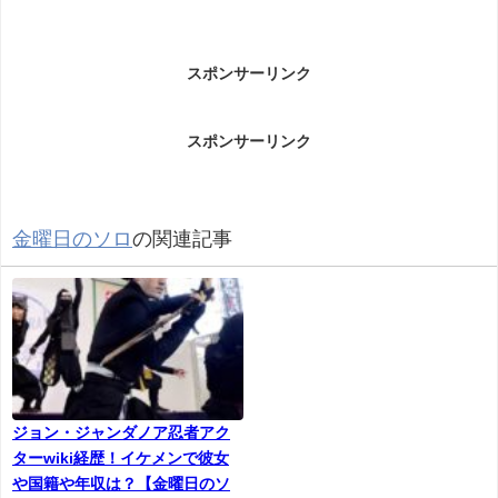
森風美(キャンプ)Wikiプロフィール(大学・年齢)です。
スポンサーリンク
スポンサーリンク
金曜日のソロ
の関連記事
名前：森風美（もりふうみ）
生年月日：1994年12月24日
年齢：25歳
ジョン・ジャンダノア忍者アク
ターwiki経歴！イケメンで彼女
出身：千葉県
や国籍や年収は？【金曜日のソ