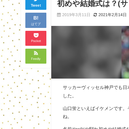
初めや結婚式は？(サ
Tweet
2019年3月11日
2021年2月14日
B!
はてブ
Pocket
Feedly
サッカーヴィッセル神戸でも日
した。
山口蛍といえばイケメンです。
ね。
名前やwikiや馴れ初めや結婚