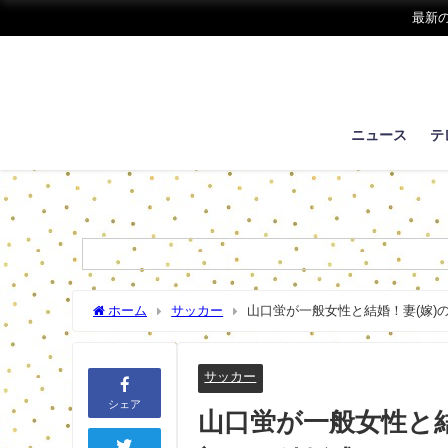
最新
ニュース
テ
ホーム
サッカー
山口蛍が一般女性と結婚！妻(嫁)の
サッカー
シェア
山口蛍が一般女性と結