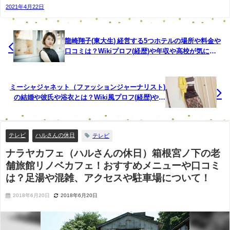
2021年4月22日
龍崎翔子(東大生) 経営する5つホテルの場所や料金や
口コミは？Wikiプロフ(経歴)や年収や高校が気にな
る！彼氏や両親は？【セブンルール】
ミーシャジャネット（ファッションジャーナリスト)
の結婚や彼氏や浴衣とは？Wiki風プロフ(経歴)や年
齢が気になる！画像まとめ【ナカイの窓】
テレビ
ハルさんの休日
テレビ
ナラヤカフェ（ハルさんの休日）箱根宮ノ下の老
舗旅館リノベカフェ！おすすめメニューや口コミ
は？足湯や混雑、アクセスや駐車場について！
2018年6月20日
2018年6月20日