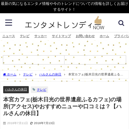
最新の気になるエンタメ情報や今のトレンドについての情報を詳しくお届け
するサイト！
ニュース
テレビ
サッカー
サイトマップ
お問い合わせ
ホーム
プライバ
ホーム
テレビ
ハルさんの休日
本宮カフェ(栃木日光の世界遺産ふるカ
フェ)の場所(アクセス)やおすすめニューや口コミは？【ハルさんの休日】
ハルさんの休日
テレビ
本宮カフェ(栃木日光の世界遺産ふるカフェ)の場
所(アクセス)やおすすめニューや口コミは？【ハ
ルさんの休日】
2018年7月11日
2018年7月13日