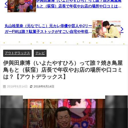
伊與田康博（いよたやすひろ）って誰？焼き鳥屋鳥
もと（荻窪）店長で年収やお店の場所や口コミは？
【アウトデラックス】
丸山桂里奈（元なでしこ）元カレ俳優や芸人やJリー
ガーFWは誰？駄菓子ストックがすごい自宅や年収が
気になる！【メレンゲの気持ち】
アウトデラックス
テレビ
伊與田康博（いよたやすひろ）って誰？焼き鳥屋
鳥もと（荻窪）店長で年収やお店の場所や口コミ
は？【アウトデラックス】
2018年6月14日
2018年6月14日