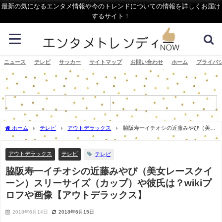
最新の気になるエンタメ情報や今のトレンドについての情報を詳しくお届け
するサイト！
ニュース
テレビ
サッカー
サイトマップ
お問い合わせ
ホーム
プライバ
ホーム
テレビ
アウトデラックス
脇阪寿一イチオシの近藤みやび（美女
レースクイーン）スリーサイズ（カップ）や彼氏は？wikiプロフや画像【アウトデラッ
クス】
アウトデラックス
テレビ
テレビ
脇阪寿一イチオシの近藤みやび（美女レースクイ
ーン）スリーサイズ（カップ）や彼氏は？wikiプ
ロフや画像【アウトデラックス】
2018年6月14日
2018年6月15日