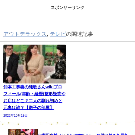
スポンサーリンク
アウトデラックス
,
テレビ
の関連記事
仲本工事妻の純歌さんwikiプロ
フィール(年齢・経歴)整形疑惑や
お店はどこ？二人の馴れ初めと
元妻は誰？【徹子の部屋】
2022年10月19日