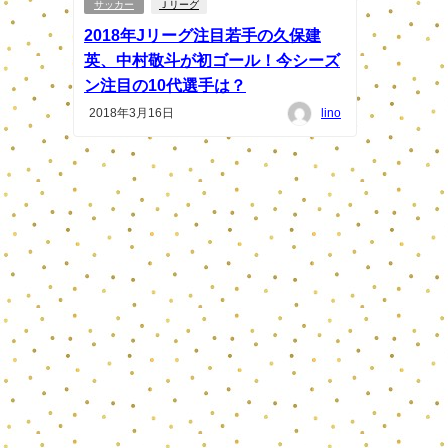
サッカー
Ｊリーグ
2018年Jリーグ注目若手の久保建
英、中村敬斗が初ゴール！今シーズ
ン注目の10代選手は？
2018年3月16日
lino