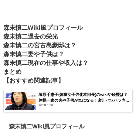
森末慎二Wiki風プロフィール
森末慎二過去の栄光
森末慎二の宮古島豪邸は？
森末慎二妻や子供は？
森末慎二現在の仕事や収入は？
まとめ
【おすすめ関連記事】
塚原千恵子(体操女子強化本部長)のwikiや経歴は？
体操一家の夫や子供が気になる！宮川パワハラ内容
2018.8.30
と現役画像！
森末慎二Wiki風プロフィール