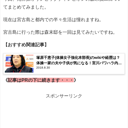
てまとめてみました。
現在は宮古島と都内での半々生活は憧れますね。
宮古島に行った際は森末邸を一回は見てみたいですね。
【おすすめ関連記事】
塚原千恵子(体操女子強化本部長)のwikiや経歴は？
体操一家の夫や子供が気になる！宮川パワハラ内容
2018.8.30
と現役画像！
《
記事はPRの下に続きます・・・
》
スポンサーリンク