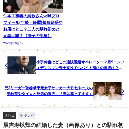
仲本工事妻の純歌さんwikiプロ
フィール(年齢・経歴)整形疑惑や
お店はどこ？二人の馴れ初めと
元妻は誰？【徹子の部屋】
2022年10月19日
小手伸也はどこの通販番組オペレーター？月9コンフ
ィデンスマン五十嵐役でもバイト漬けの年収は？結
婚や学歴も！【アウトデラックス】
元Jリーガー弦巻拳東元女子サッカー大竹七未の夫の
年齢差やタイ人と浮気の過去。「妻は怒ってます」
テレビ
テレビ
辰吉寿以輝の結婚した妻（画像あり）との馴れ初