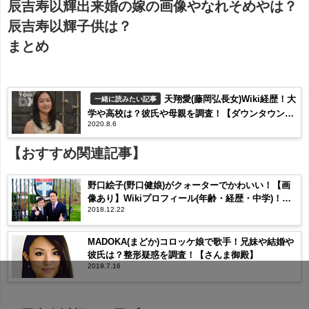
辰吉寿以輝出来婚の嫁の画像やなれそめやは？
辰吉寿以輝子供は？
まとめ
天翔愛(藤岡弘長女)Wiki経歴！大
一緒に読みたい記事
学や高校は？彼氏や母親を調査！【ダウンタウン
2020.8.6
DX】
【おすすめ関連記事】
野口絵子(野口健娘)がクォーターでかわいい！【画
像あり】Wikiプロフィール(年齢・経歴・中学)！祖
2018.12.22
母がエジプト人で母は誰？【メレンゲの気持ち】
MADOKA(まどか)コロッケ娘で歌手！兄妹や結婚や
彼氏は？整形疑惑を調査！【さんま御殿】
2019.7.16