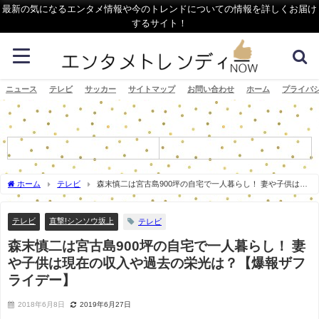
最新の気になるエンタメ情報や今のトレンドについての情報を詳しくお届け
するサイト！
ニュース
テレビ
サッカー
サイトマップ
お問い合わせ
ホーム
プライバ
ホーム
テレビ
森末慎二は宮古島900坪の自宅で一人暮らし！ 妻や子供は現
在の収入や過去の栄光は？【爆報ザフライデー】
テレビ
直撃!シンソウ坂上
テレビ
森末慎二は宮古島900坪の自宅で一人暮らし！ 妻
や子供は現在の収入や過去の栄光は？【爆報ザフ
ライデー】
2018年6月8日
2019年6月27日