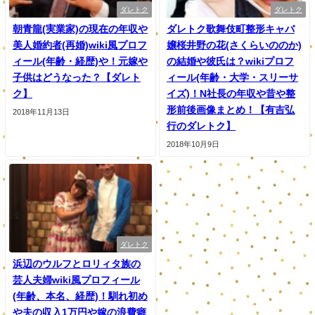
ダレトク
ダレトク
朝青龍(実業家)の現在の年収や
ダレトク歌舞伎町整形キャバ
美人婚約者(再婚)wiki風プロフ
嬢桜井野の花(さくらいののか)
ィール(年齢・経歴)や！元嫁や
の結婚や彼氏は？wikiプロフ
子供はどうなった？【ダレト
ィール(年齢・大学・スリーサ
ク】
イズ)！N社長の年収や昔や整
形前後画像まとめ！【有吉弘
2018年11月13日
行のダレトク】
2018年10月9日
ダレトク
浜辺のウルフとロリィタ族の
芸人夫婦wiki風プロフィール
(年齢、本名、経歴)！馴れ初め
や夫の収入1万円や嫁の浪費癖